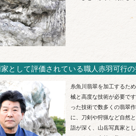
術家として評価されている職人赤羽可行の
糸魚川翡翠を加工するため
械と高度な技術が必要です
った技術で数多くの翡翠作
に、刀剣や狩猟など自然と
詣が深く、山岳写真家とし