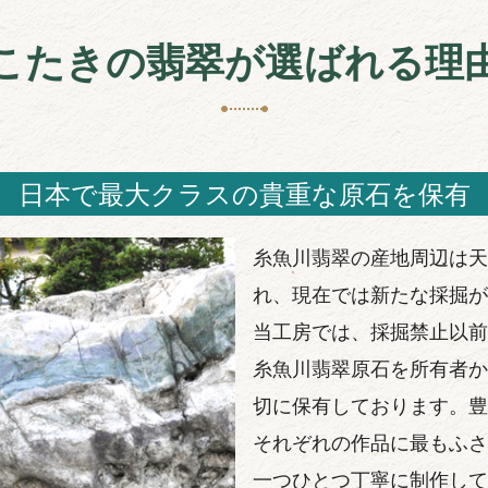
こたきの翡翠が選ばれる理
日本で最大クラスの貴重な原石を保有
糸魚川翡翠の産地周辺は天
れ、現在では新たな採掘が
当工房では、採掘禁止以前
糸魚川翡翠原石を所有者か
切に保有しております。豊
それぞれの作品に最もふさ
一つひとつ丁寧に制作して