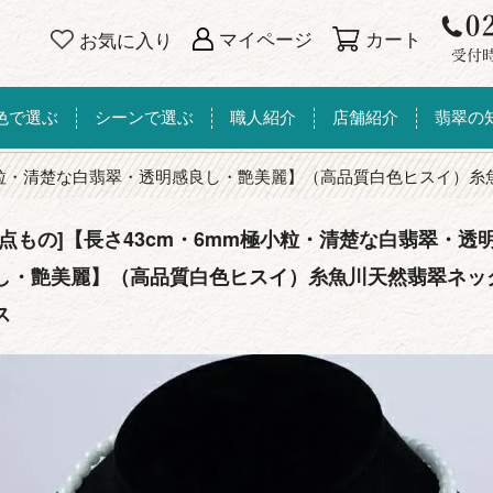
カート
マイページ
お気に入り
色で選ぶ
シーンで選ぶ
職人紹介
店舗紹介
翡翠の
極小粒・清楚な白翡翠・透明感良し・艶美麗】（高品質白色ヒスイ）
一点もの]【長さ43cm・6mm極小粒・清楚な白翡翠・透
し・艶美麗】（高品質白色ヒスイ）糸魚川天然翡翠ネッ
ス