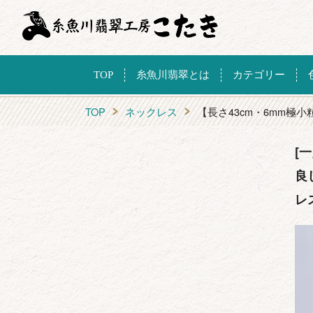
TOP
糸魚川翡翠とは
カテゴリー
TOP
ネックレス
【長さ43cm・6mm
[
良
レ