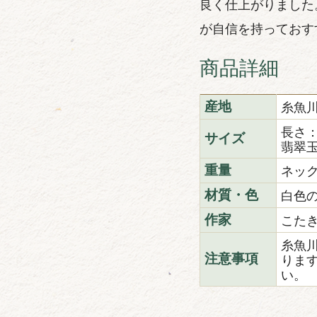
良く仕上がりました
が自信を持っておす
商品詳細
糸魚
産地
長さ：
サイズ
翡翠玉
ネック
重量
白色
材質・色
こた
作家
糸魚
りま
注意事項
い。