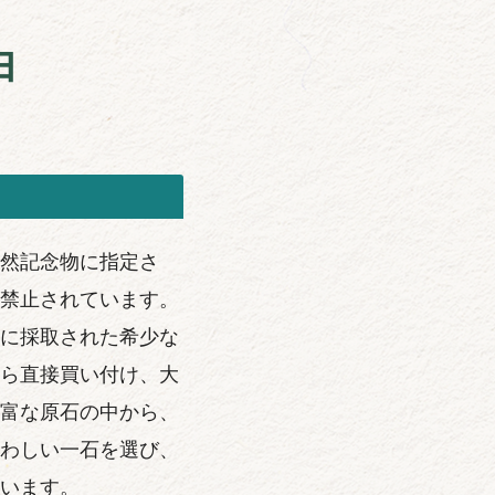
由
然記念物に指定さ
禁止されています。
に採取された希少な
ら直接買い付け、大
富な原石の中から、
わしい一石を選び、
います。