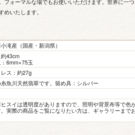
。フォーマルな場でもお使いいただけます。世界に一つ
すめいたします。
川小滝産（国産・新潟県）
約43cm
：6mm×75玉
レス：約27g
の糸魚川天然翡翠です。留め具：シルバー
き
川ヒスイは透明度がありますので、照明や背景布等で色
す。実際の商品をご覧になりたい方は、ギャラリーまで