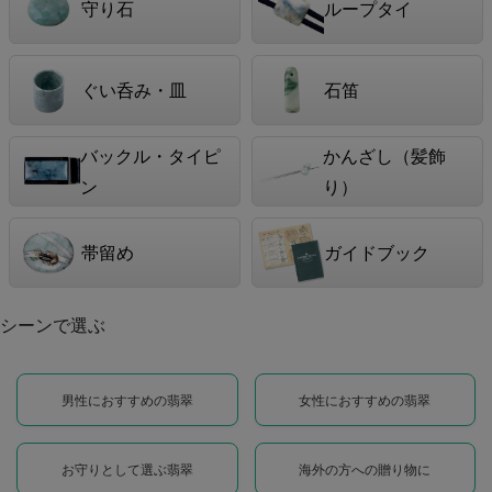
守り石
ループタイ
ぐい呑み・皿
石笛
バックル・タイピ
かんざし（髪飾
ン
り）
帯留め
ガイドブック
シーンで選ぶ
男性におすすめの翡翠
女性におすすめの翡翠
お守りとして選ぶ翡翠
海外の方への贈り物に