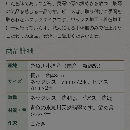
いた色味でありながら、奥深い青の煌めきを放つ。最高
の気品を感じる一品です。ピアスは、取り付けに手間を
取られないフックタイプです。ワックス加工・着色加工
は一切行っておらず、職人による手研磨のみで仕上げた
こだわりの逸品。ぜひ、ご愛用くださいませ。
商品詳細
糸魚川小滝産（国産・新潟県）
産地
長さ：約48cm
ネックレス：7mm×72玉、ピアス：
サイズ
7mm×2玉
ネックレス：約41g、ピアス：約2g
重量
青色の糸魚川天然翡翠です。留め具：
材質・色
シルバー
こたき
作家