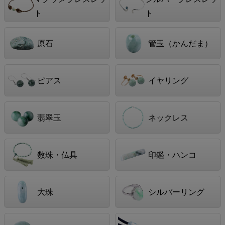
ト
ト
原石
管玉（かんだま）
ピアス
イヤリング
翡翠玉
ネックレス
数珠・仏具
印鑑・ハンコ
大珠
シルバーリング