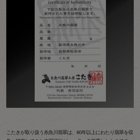
こたきが取り扱う糸魚川翡翠は、60年以上にわたり翡翠を収