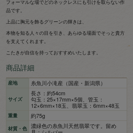
フォーマルな場でどのネックレスにも引けを取らない作
品です。
上品に胸元を飾るグリーンの輝きは、
本物を知る人々の目を引き、あらゆる場面でそっと貴方
を支えてくれます。
こたきが自信を持っておすすめいたします。
商品詳細
糸魚川小滝産（国産・新潟県）
産地
長さ：約54cm
勾玉：25×17mm×5個、管玉：
サイズ
12×6mm×18玉、翡翠玉：6mm×48玉
約75g
重量
濃緑色の糸魚川天然翡翠です。留め
材質・色
具：シルバー