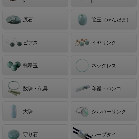
ト
ト
原石
管玉（かんだま）
ピアス
イヤリング
翡翠玉
ネックレス
数珠・仏具
印鑑・ハンコ
大珠
シルバーリング
守り石
ループタイ