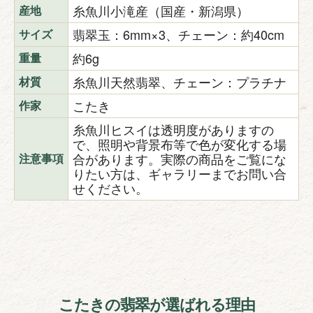
糸魚川小滝産（国産・新潟県）
産地
翡翠玉：6mm×3、チェーン：約40cm
サイズ
約6g
重量
糸魚川天然翡翠、チェーン：プラチナ
材質
こたき
作家
糸魚川ヒスイは透明度がありますの
で、照明や背景布等で色が変化する場
合があります。実際の商品をご覧にな
注意事項
りたい方は、ギャラリーまでお問い合
せください。
こたきの翡翠が選ばれる理由