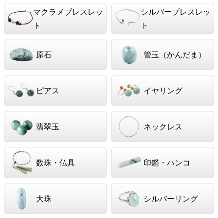
マクラメブレスレッ
シルバーブレスレッ
ト
ト
原石
管玉（かんだま）
ピアス
イヤリング
翡翠玉
ネックレス
数珠・仏具
印鑑・ハンコ
大珠
シルバーリング