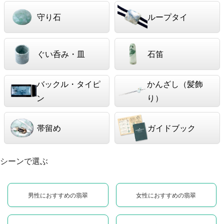
守り石
ループタイ
ぐい呑み・皿
石笛
バックル・タイピ
かんざし（髪飾
ン
り）
帯留め
ガイドブック
シーンで選ぶ
男性におすすめの翡翠
女性におすすめの翡翠