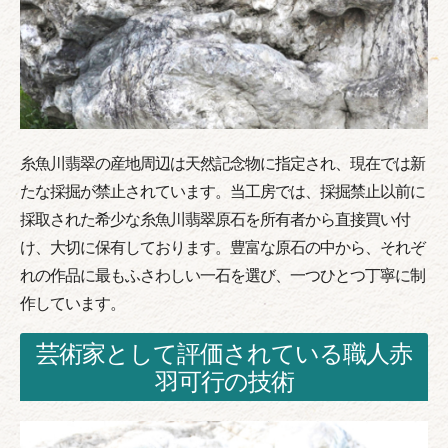
糸魚川翡翠の産地周辺は天然記念物に指定され、現在では新
たな採掘が禁止されています。当工房では、採掘禁止以前に
採取された希少な糸魚川翡翠原石を所有者から直接買い付
け、大切に保有しております。豊富な原石の中から、それぞ
れの作品に最もふさわしい一石を選び、一つひとつ丁寧に制
作しています。
芸術家として評価されている職人赤
羽可行の技術