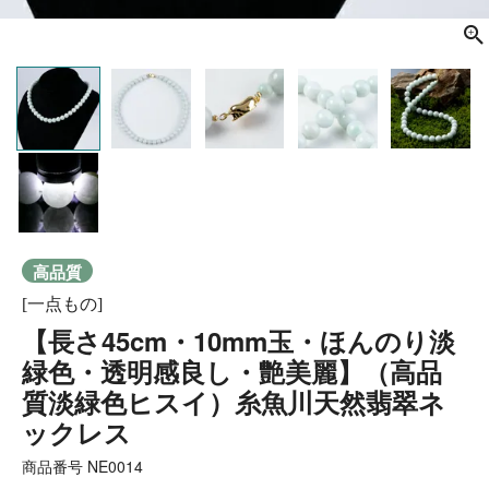
高品質
[一点もの]
【長さ45cm・10mm玉・ほんのり淡
緑色・透明感良し・艶美麗】（高品
質淡緑色ヒスイ）糸魚川天然翡翠ネ
ックレス
商品番号
NE0014