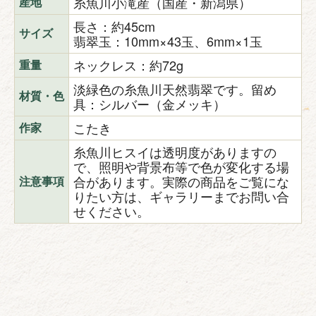
糸魚川小滝産（国産・新潟県）
産地
長さ：約45cm
サイズ
翡翠玉：10mm×43玉、6mm×1玉
ネックレス：約72g
重量
淡緑色の糸魚川天然翡翠です。留め
材質・色
具：シルバー（金メッキ）
こたき
作家
糸魚川ヒスイは透明度がありますの
で、照明や背景布等で色が変化する場
合があります。実際の商品をご覧にな
注意事項
りたい方は、ギャラリーまでお問い合
せください。