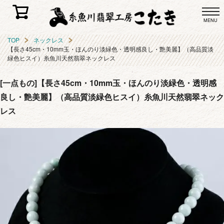
MENU
TOP
ネックレス
【長さ45cm・10mm玉・ほんのり淡緑色・透明感良し・艶美麗】（高品質淡
緑色ヒスイ）糸魚川天然翡翠ネックレス
[一点もの]【長さ45cm・10mm玉・ほんのり淡緑色・透明感
良し・艶美麗】（高品質淡緑色ヒスイ）糸魚川天然翡翠ネック
レス