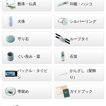
数珠・仏具
印鑑・ハンコ
大珠
シルバーリング
守り石
ループタイ
ぐい呑み・皿
石笛
バックル・タイピ
かんざし（髪飾
ン
り）
帯留め
ガイドブック