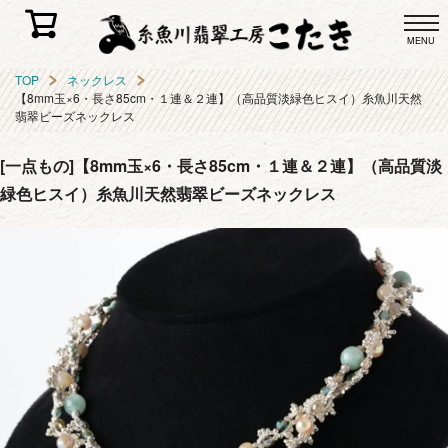
MENU
TOP
ネックレス
【8mm玉×6・長さ85cm・１連＆２連】（高品質淡緑色ヒスイ）糸魚川天然
翡翠ビーズネックレス
[一点もの]【8mm玉×6・長さ85cm・１連＆２連】（高品質淡
緑色ヒスイ）糸魚川天然翡翠ビーズネックレス