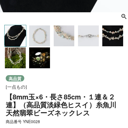
高品質
[一点もの]
【8mm玉×6・長さ85cm・１連＆２
連】（高品質淡緑色ヒスイ）糸魚川
天然翡翠ビーズネックレス
商品番号
YNE0028