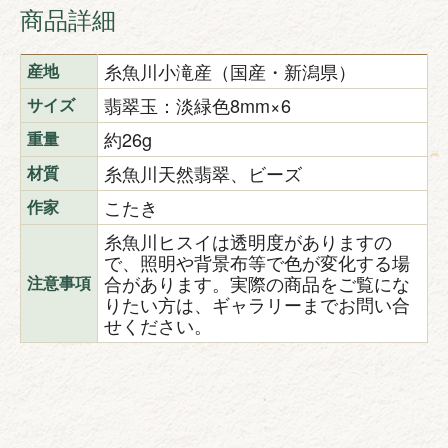
商品詳細
糸魚川小滝産（国産・新潟県）
産地
翡翠玉：淡緑色8mm×6
サイズ
約26g
重量
糸魚川天然翡翠、ビーズ
材質
こたき
作家
糸魚川ヒスイは透明度がありますの
で、照明や背景布等で色が変化する場
合があります。実際の商品をご覧にな
注意事項
りたい方は、ギャラリーまでお問い合
せください。