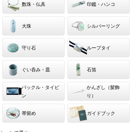
数珠・仏具
印鑑・ハンコ
大珠
シルバーリング
守り石
ループタイ
ぐい呑み・皿
石笛
バックル・タイピ
かんざし（髪飾
ン
り）
帯留め
ガイドブック