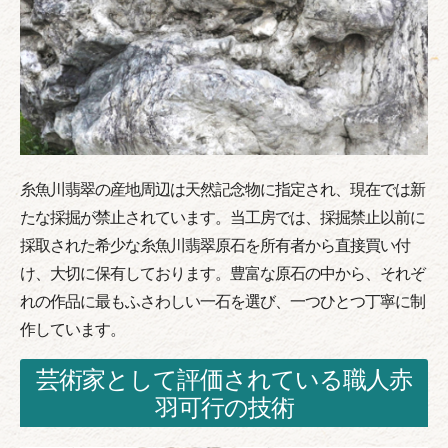
糸魚川翡翠の産地周辺は天然記念物に指定され、現在では新
たな採掘が禁止されています。当工房では、採掘禁止以前に
採取された希少な糸魚川翡翠原石を所有者から直接買い付
け、大切に保有しております。豊富な原石の中から、それぞ
れの作品に最もふさわしい一石を選び、一つひとつ丁寧に制
作しています。
芸術家として評価されている職人赤
羽可行の技術