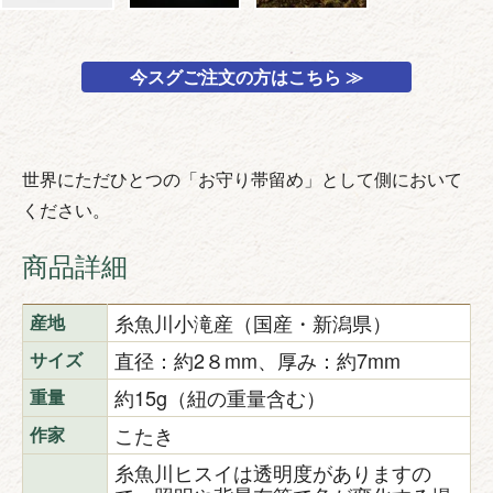
今スグご注文の方はこちら ≫
世界にただひとつの「お守り帯留め」として側において
ください。
商品詳細
糸魚川小滝産（国産・新潟県）
産地
直径：約2８mm、厚み：約7mm
サイズ
約15g（紐の重量含む）
重量
こたき
作家
糸魚川ヒスイは透明度がありますの