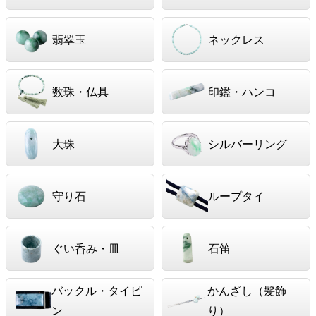
翡翠玉
ネックレス
数珠・仏具
印鑑・ハンコ
大珠
シルバーリング
守り石
ループタイ
ぐい呑み・皿
石笛
バックル・タイピ
かんざし（髪飾
ン
り）