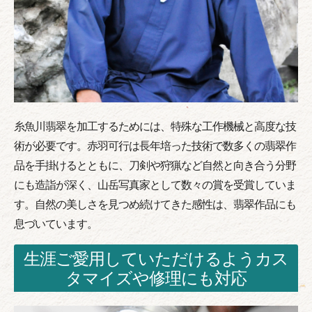
糸魚川翡翠を加工するためには、特殊な工作機械と高度な技
術が必要です。赤羽可行は長年培った技術で数多くの翡翠作
品を手掛けるとともに、刀剣や狩猟など自然と向き合う分野
にも造詣が深く、山岳写真家として数々の賞を受賞していま
す。自然の美しさを見つめ続けてきた感性は、翡翠作品にも
息づいています。
生涯ご愛用していただけるようカス
タマイズや修理にも対応