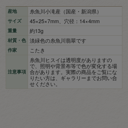
糸魚川小滝産（国産・新潟県）
産地
45×25×7mm、穴径：14×4mm
サイズ
約13g
重量
淡緑色の糸魚川翡翠です
材質・色
こたき
作家
糸魚川ヒスイは透明度がありますの
で、照明や背景布等で色が変化する場
合があります。実際の商品をご覧にな
注意事項
りたい方は、ギャラリーまでお問い合
せください。