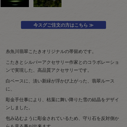
今スグご注文の方はこちら ≫
糸魚川翡翠こたきオリジナルの帯留めです。
こたきとシルバーアクセサリー作家とのコラボレーショ
ンで実現した、高品質アクセサリーです。
白ベースに、淡い新緑が浮かび上がった、翡翠ルース
に、
彫金手仕事により、枯葉に舞い降りた雪の結晶をデザイ
ンしました。
包み込むように彫金されているため、守り石を反対側か
らも見る事が出来ます。