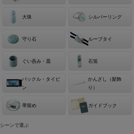
大珠
シルバーリング
守り石
ループタイ
ぐい呑み・皿
石笛
バックル・タイピ
かんざし（髪飾
ン
り）
帯留め
ガイドブック
シーンで選ぶ