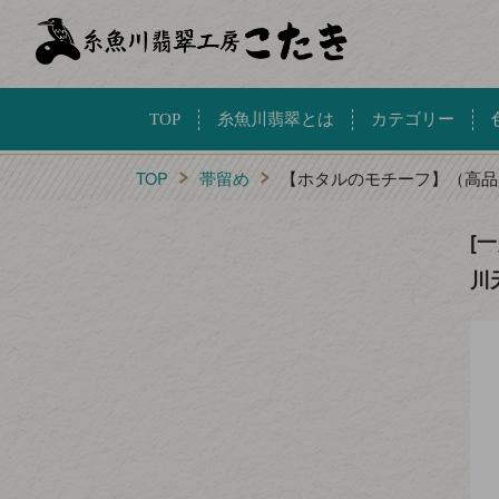
TOP
糸魚川翡翠とは
カテゴリー
TOP
帯留め
【ホタルのモチーフ】（高品
[
川