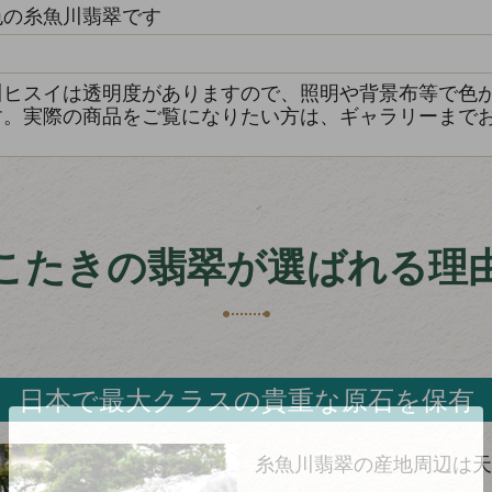
色の糸魚川翡翠です
き
川ヒスイは透明度がありますので、照明や背景布等で色
す。実際の商品をご覧になりたい方は、ギャラリーまで
こたきの翡翠が選ばれる理
日本で最大クラスの貴重な原石を保有
糸魚川翡翠の産地周辺は天