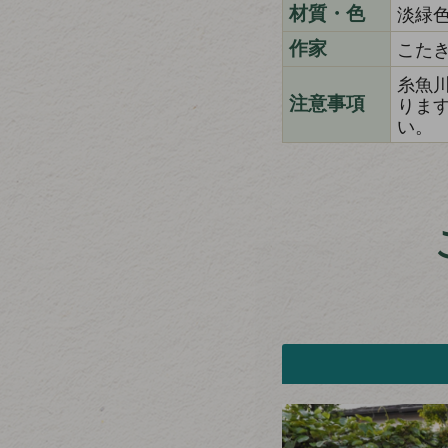
淡緑
材質・色
こた
作家
糸魚
りま
注意事項
い。