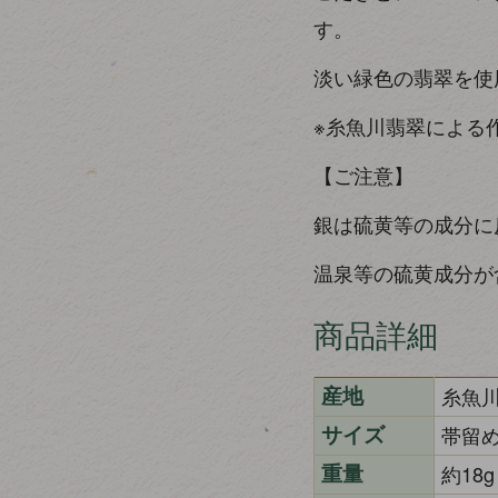
す。
淡い緑色の翡翠を使
※糸魚川翡翠による
【ご注意】
銀は硫黄等の成分に
温泉等の硫黄成分が
商品詳細
糸魚
産地
帯留め
サイズ
約18g
重量