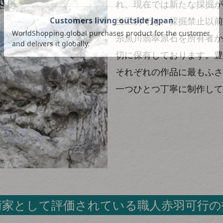
れ、現在では新たな採掘が
当工房では、採掘禁止以前
糸魚川翡翠原石を所有者か
切に保有しております。豊
それぞれの作品に最もふさ
一つひとつ丁寧に制作して
術家として評価されている職人赤羽可行の