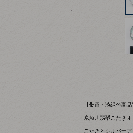
【帯留・淡緑色高品
糸魚川翡翠こたきオ
こたきとシルバーア