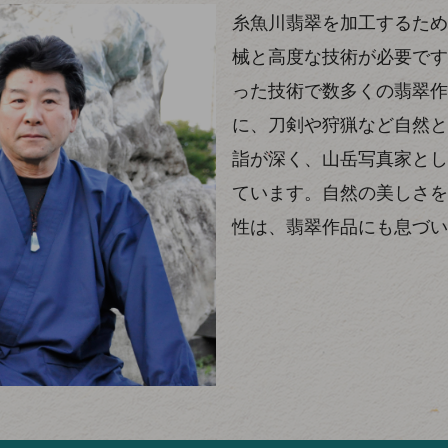
糸魚川翡翠を加工するため
械と高度な技術が必要です
った技術で数多くの翡翠作
に、刀剣や狩猟など自然と
詣が深く、山岳写真家とし
ています。自然の美しさを
性は、翡翠作品にも息づい