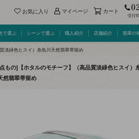
カート
マイページ
お気に入り
色で選ぶ
シーンで選ぶ
職人紹介
店舗紹介
翡翠の
質淡緑色ヒスイ）糸魚川天然翡翠帯留め
一点もの]【ホタルのモチーフ】（高品質淡緑色ヒスイ）
天然翡翠帯留め