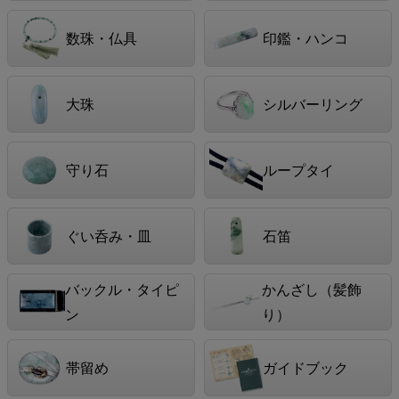
数珠・仏具
印鑑・ハンコ
大珠
シルバーリング
守り石
ループタイ
ぐい呑み・皿
石笛
バックル・タイピ
かんざし（髪飾
ン
り）
帯留め
ガイドブック