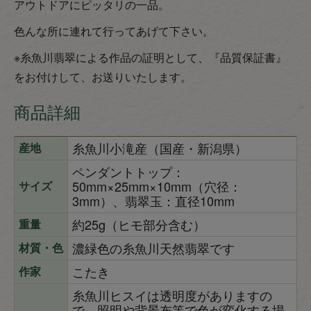
アウトドアにピッタリの一品。
色んな所に連れて行ってあげて下さい。
※糸魚川翡翠による作品の証明として、『品質保証書』
をお付けして、お送りいたします。
商品詳細
糸魚川小滝産（国産・新潟県）
産地
ペンダントトップ：
50mm×25mm×10mm（穴径：
サイズ
3mm）、翡翠玉：直径10mm
約25g（ヒモ部分含む）
重量
濃緑色の糸魚川天然翡翠です
材質・色
こたき
作家
糸魚川ヒスイは透明度がありますの
で、照明や背景布等で色が変化する場