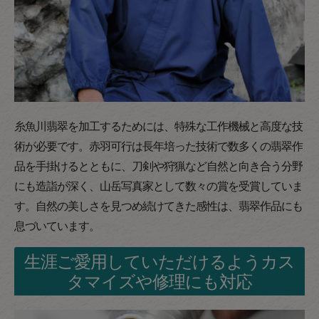
糸魚川翡翠を加工するためには、特殊な工作機械と高度な技
術が必要です。赤羽可行は長年培った技術で数多くの翡翠作
品を手掛けるとともに、刀剣や狩猟など自然と向き合う分野
にも造詣が深く、山岳写真家として数々の賞を受賞していま
す。自然の美しさを見つめ続けてきた感性は、翡翠作品にも
息づいています。
生涯ご愛用していただけるようカス
タマイズや修理にも対応