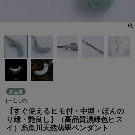
高品質
[一点もの]
【すぐ使えるヒモ付・中型・ほんの
り緑・艶良し】（高品質濃緑色ヒス
イ）糸魚川天然翡翠ペンダント