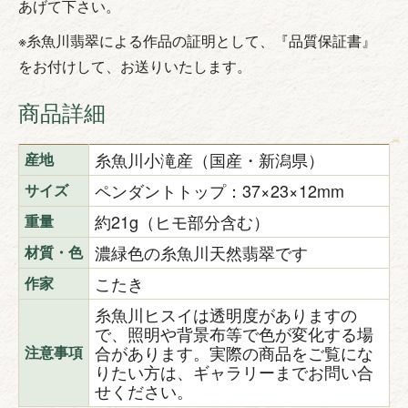
あげて下さい。
※糸魚川翡翠による作品の証明として、『品質保証書』
をお付けして、お送りいたします。
商品詳細
糸魚川小滝産（国産・新潟県）
産地
ペンダントトップ：37×23×12mm
サイズ
約21g（ヒモ部分含む）
重量
濃緑色の糸魚川天然翡翠です
材質・色
こたき
作家
糸魚川ヒスイは透明度がありますの
で、照明や背景布等で色が変化する場
合があります。実際の商品をご覧にな
注意事項
りたい方は、ギャラリーまでお問い合
せください。