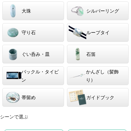
大珠
シルバーリング
守り石
ループタイ
ぐい呑み・皿
石笛
バックル・タイピ
かんざし（髪飾
ン
り）
帯留め
ガイドブック
シーンで選ぶ