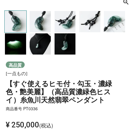
高品質
[一点もの]
【すぐ使えるヒモ付・勾玉・濃緑
色・艶美麗】（高品質濃緑色ヒス
イ）糸魚川天然翡翠ペンダント
商品番号
PT0336
¥
250,000
税込