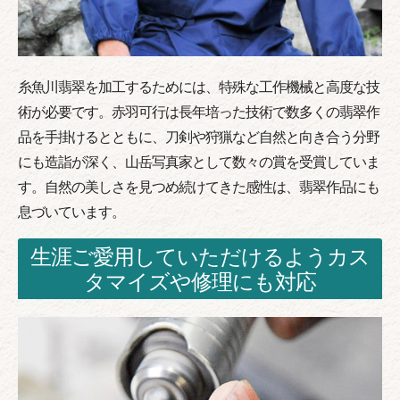
糸魚川翡翠を加工するためには、特殊な工作機械と高度な技
術が必要です。赤羽可行は長年培った技術で数多くの翡翠作
品を手掛けるとともに、刀剣や狩猟など自然と向き合う分野
にも造詣が深く、山岳写真家として数々の賞を受賞していま
す。自然の美しさを見つめ続けてきた感性は、翡翠作品にも
息づいています。
生涯ご愛用していただけるようカス
タマイズや修理にも対応