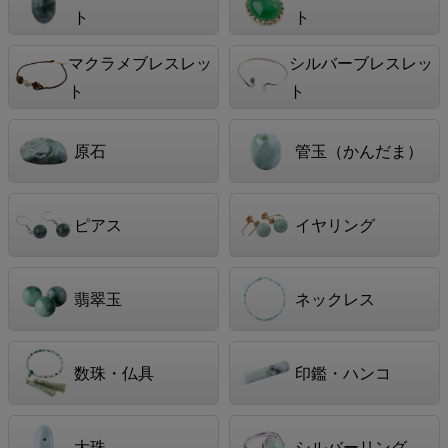
ト
ト
マクラメブレスレッ
シルバーブレスレッ
ト
ト
原石
管玉（かんだま）
ピアス
イヤリング
翡翠玉
ネックレス
数珠・仏具
印鑑・ハンコ
大珠
シルバーリング