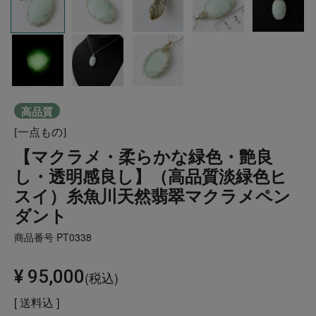
高品質
[一点もの]
【マクラメ・柔らかな緑色・艶良
し・透明感良し】（高品質淡緑色ヒ
スイ）糸魚川天然翡翠マクラメペン
ダント
商品番号
PT0338
¥
95,000
税込
送料込