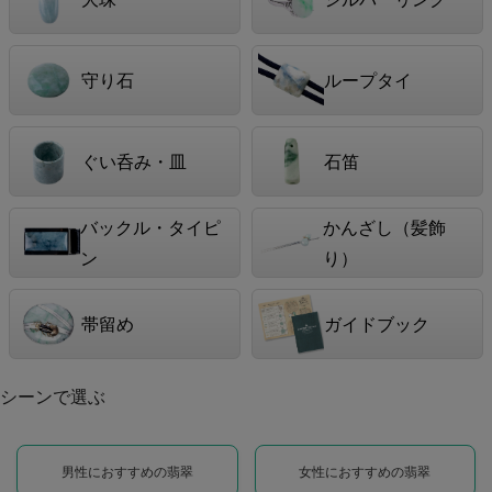
守り石
ループタイ
ぐい呑み・皿
石笛
バックル・タイピ
かんざし（髪飾
ン
り）
帯留め
ガイドブック
シーンで選ぶ
男性におすすめの翡翠
女性におすすめの翡翠