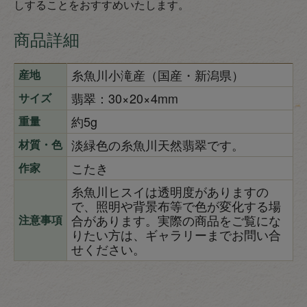
しすることをおすすめいたします。
商品詳細
糸魚川小滝産（国産・新潟県）
産地
翡翠：30×20×4mm
サイズ
約5g
重量
淡緑色の糸魚川天然翡翠です。
材質・色
こたき
作家
糸魚川ヒスイは透明度がありますの
で、照明や背景布等で色が変化する場
合があります。実際の商品をご覧にな
注意事項
りたい方は、ギャラリーまでお問い合
せください。