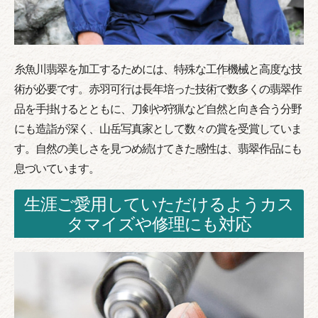
糸魚川翡翠を加工するためには、特殊な工作機械と高度な技
術が必要です。赤羽可行は長年培った技術で数多くの翡翠作
品を手掛けるとともに、刀剣や狩猟など自然と向き合う分野
にも造詣が深く、山岳写真家として数々の賞を受賞していま
す。自然の美しさを見つめ続けてきた感性は、翡翠作品にも
息づいています。
生涯ご愛用していただけるようカス
タマイズや修理にも対応