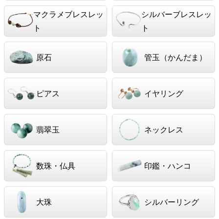
マクラメブレスレッ
シルバーブレスレッ
ト
ト
原石
管玉（かんだま）
ピアス
イヤリング
翡翠玉
ネックレス
数珠・仏具
印鑑・ハンコ
大珠
シルバーリング