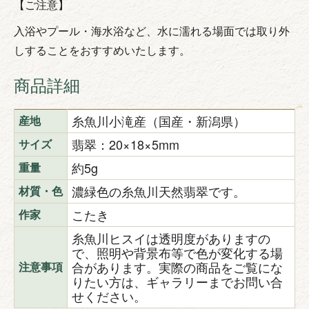
【ご注意】
入浴やプール・海水浴など、水に濡れる場面では取り外
しすることをおすすめいたします。
商品詳細
糸魚川小滝産（国産・新潟県）
産地
翡翠：20×18×5mm
サイズ
約5g
重量
濃緑色の糸魚川天然翡翠です。
材質・色
こたき
作家
糸魚川ヒスイは透明度がありますの
で、照明や背景布等で色が変化する場
合があります。実際の商品をご覧にな
注意事項
りたい方は、ギャラリーまでお問い合
せください。