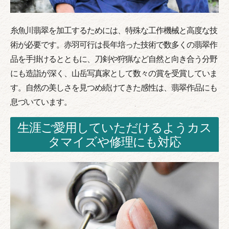
糸魚川翡翠を加工するためには、特殊な工作機械と高度な技
術が必要です。赤羽可行は長年培った技術で数多くの翡翠作
品を手掛けるとともに、刀剣や狩猟など自然と向き合う分野
にも造詣が深く、山岳写真家として数々の賞を受賞していま
す。自然の美しさを見つめ続けてきた感性は、翡翠作品にも
息づいています。
生涯ご愛用していただけるようカス
タマイズや修理にも対応