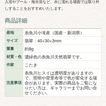
入浴やプール・海水浴など、水に濡れる場面では取り外
しすることをおすすめいたします。
商品詳細
糸魚川小滝産（国産・新潟県）
産地
翡翠：40×30×3mm
サイズ
約8g
重量
濃緑色の糸魚川天然翡翠です。
材質・色
こたき
作家
糸魚川ヒスイは透明度がありますの
で、照明や背景布等で色が変化する場
合があります。実際の商品をご覧にな
注意事項
りたい方は、ギャラリーまでお問い合
せください。