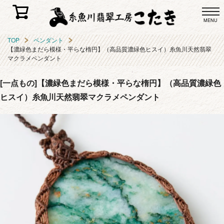
MENU
TOP
ペンダント
【濃緑色まだら模様・平らな楕円】（高品質濃緑色ヒスイ）糸魚川天然翡翠
マクラメペンダント
[一点もの]【濃緑色まだら模様・平らな楕円】（高品質濃緑色
ヒスイ）糸魚川天然翡翠マクラメペンダント