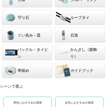
守り石
ループタイ
ぐい呑み・皿
石笛
バックル・タイピ
かんざし（髪飾
ン
り）
帯留め
ガイドブック
シーンで選ぶ
男性におすすめの翡翠
女性におすすめの翡翠