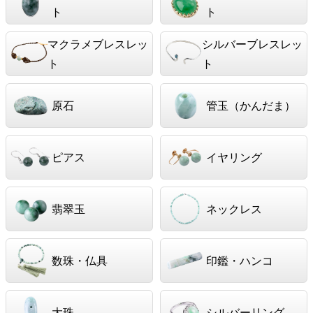
ト
ト
マクラメブレスレッ
シルバーブレスレッ
ト
ト
原石
管玉（かんだま）
ピアス
イヤリング
翡翠玉
ネックレス
数珠・仏具
印鑑・ハンコ
大珠
シルバーリング