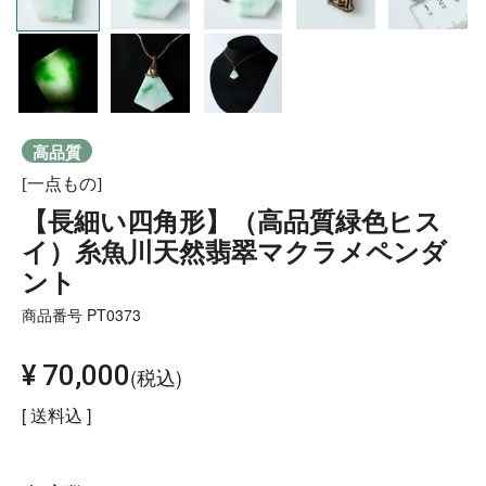
高品質
[一点もの]
【長細い四角形】（高品質緑色ヒス
イ）糸魚川天然翡翠マクラメペンダ
ント
商品番号
PT0373
¥
70,000
税込
送料込