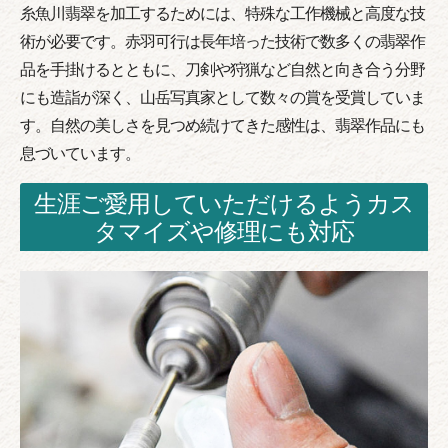
糸魚川翡翠を加工するためには、特殊な工作機械と高度な技
術が必要です。赤羽可行は長年培った技術で数多くの翡翠作
品を手掛けるとともに、刀剣や狩猟など自然と向き合う分野
にも造詣が深く、山岳写真家として数々の賞を受賞していま
す。自然の美しさを見つめ続けてきた感性は、翡翠作品にも
息づいています。
生涯ご愛用していただけるようカス
タマイズや修理にも対応