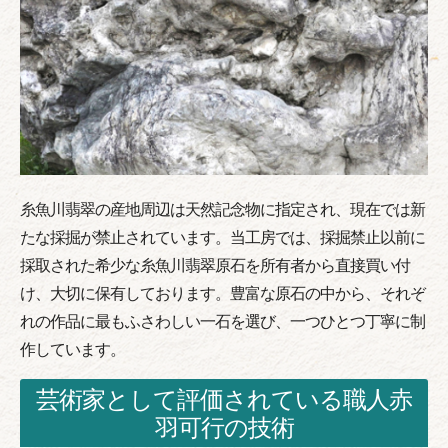
糸魚川翡翠の産地周辺は天然記念物に指定され、現在では新
たな採掘が禁止されています。当工房では、採掘禁止以前に
採取された希少な糸魚川翡翠原石を所有者から直接買い付
け、大切に保有しております。豊富な原石の中から、それぞ
れの作品に最もふさわしい一石を選び、一つひとつ丁寧に制
作しています。
芸術家として評価されている職人赤
羽可行の技術