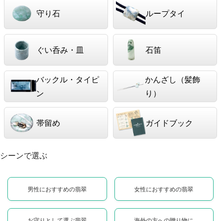
守り石
ループタイ
ぐい呑み・皿
石笛
バックル・タイピ
かんざし（髪飾
ン
り）
帯留め
ガイドブック
シーンで選ぶ
男性におすすめの翡翠
女性におすすめの翡翠
お守りとして選ぶ翡翠
海外の方への贈り物に