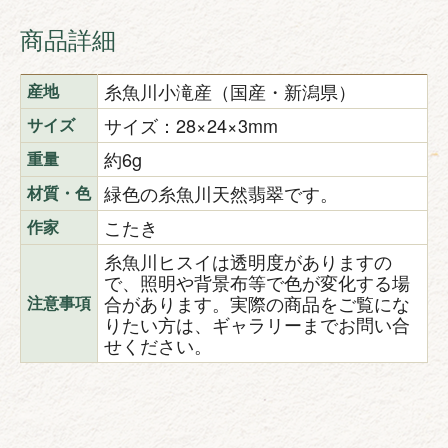
商品詳細
糸魚川小滝産（国産・新潟県）
産地
サイズ：28×24×3mm
サイズ
約6g
重量
緑色の糸魚川天然翡翠です。
材質・色
こたき
作家
糸魚川ヒスイは透明度がありますの
で、照明や背景布等で色が変化する場
合があります。実際の商品をご覧にな
注意事項
りたい方は、ギャラリーまでお問い合
せください。