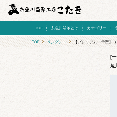
TOP
糸魚川翡翠とは
カテゴリー
TOP
ペンダント
【プレミアム・雫型】（
[
魚