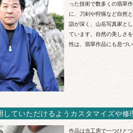
った技術で数多くの翡翠作
に、刀剣や狩猟など自然と
詣が深く、山岳写真家とし
ています。自然の美しさを
性は、翡翠作品にも息づい
用していただけるようカスタマイズや修
作品は当工房で一つひとつ