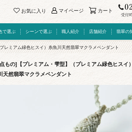
カート
マイページ
お気に入り
色で選ぶ
シーンで選ぶ
職人紹介
店舗紹介
翡翠の
プレミアム緑色ヒスイ）糸魚川天然翡翠マクラメペンダント
一点もの]【プレミアム・雫型】（プレミアム緑色ヒスイ
川天然翡翠マクラメペンダント