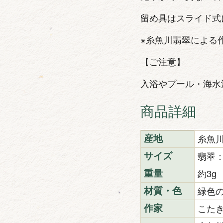
留め具はスライド式
※糸魚川翡翠による
【ご注意】
入浴やプール・海水
商品詳細
糸魚
産地
翡翠：
サイズ
約3g
重量
緑色
材質・色
こた
作家