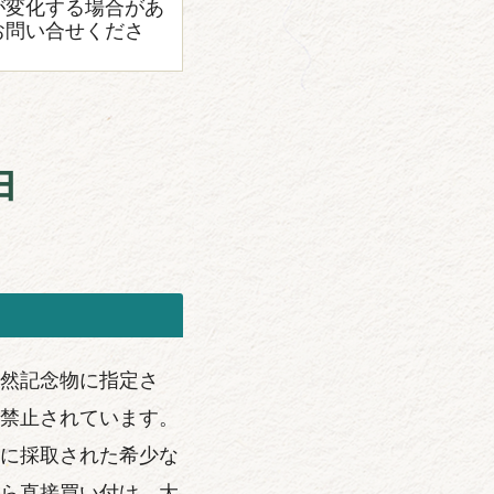
が変化する場合があ
お問い合せくださ
由
然記念物に指定さ
禁止されています。
に採取された希少な
ら直接買い付け、大