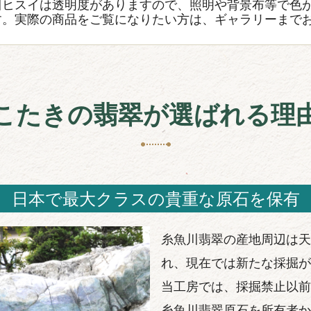
川ヒスイは透明度がありますので、照明や背景布等で色
す。実際の商品をご覧になりたい方は、ギャラリーまで
こたきの翡翠が選ばれる理
日本で最大クラスの貴重な原石を保有
糸魚川翡翠の産地周辺は天
れ、現在では新たな採掘が
当工房では、採掘禁止以前
糸魚川翡翠原石を所有者か