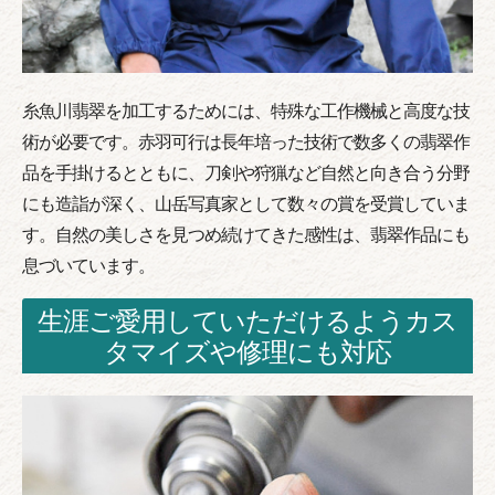
糸魚川翡翠を加工するためには、特殊な工作機械と高度な技
術が必要です。赤羽可行は長年培った技術で数多くの翡翠作
品を手掛けるとともに、刀剣や狩猟など自然と向き合う分野
にも造詣が深く、山岳写真家として数々の賞を受賞していま
す。自然の美しさを見つめ続けてきた感性は、翡翠作品にも
息づいています。
生涯ご愛用していただけるようカス
タマイズや修理にも対応