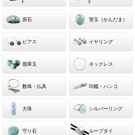
ト
ト
原石
管玉（かんだま）
ピアス
イヤリング
翡翠玉
ネックレス
数珠・仏具
印鑑・ハンコ
大珠
シルバーリング
守り石
ループタイ