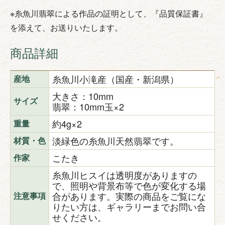
※糸魚川翡翠による作品の証明として、『品質保証書』
を添えて、お送りいたします。
商品詳細
糸魚川小滝産（国産・新潟県）
産地
大きさ：10mm
サイズ
翡翠：10mm玉×2
約4g×2
重量
淡緑色の糸魚川天然翡翠です。
材質・色
こたき
作家
糸魚川ヒスイは透明度がありますの
で、照明や背景布等で色が変化する場
合があります。実際の商品をご覧にな
注意事項
りたい方は、ギャラリーまでお問い合
せください。