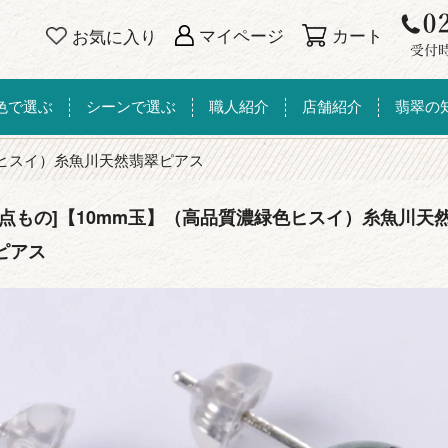
カート
マイページ
お気に入り
色で選ぶ
シーンで選ぶ
職人紹介
店舗紹介
翡翠の
色ヒスイ）糸魚川天然翡翠ピアス
一点もの]【10mm玉】（高品質濃緑色ヒスイ）糸魚川天
ピアス