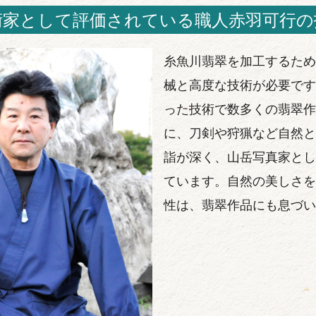
術家として評価されている職人赤羽可行の
糸魚川翡翠を加工するため
械と高度な技術が必要です
った技術で数多くの翡翠作
に、刀剣や狩猟など自然と
詣が深く、山岳写真家とし
ています。自然の美しさを
性は、翡翠作品にも息づい