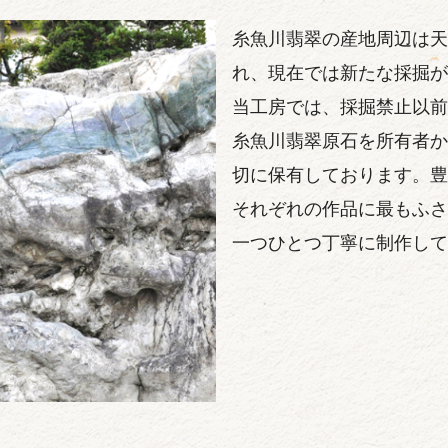
糸魚川翡翠の産地周辺は天
れ、現在では新たな採掘が
当工房では、採掘禁止以前
糸魚川翡翠原石を所有者か
切に保有しております。豊
それぞれの作品に最もふさ
一つひとつ丁寧に制作して