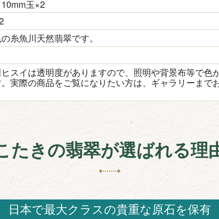
10mm玉×2
2
色の糸魚川天然翡翠です。
き
川ヒスイは透明度がありますので、照明や背景布等で色
す。実際の商品をご覧になりたい方は、ギャラリーまで
こたきの翡翠が選ばれる理
日本で最大クラスの貴重な原石を保有