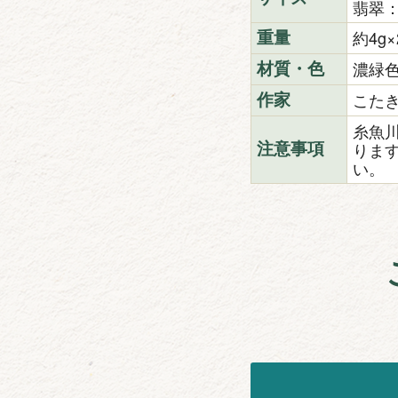
翡翠：
約4g×
重量
濃緑
材質・色
こた
作家
糸魚
りま
注意事項
い。