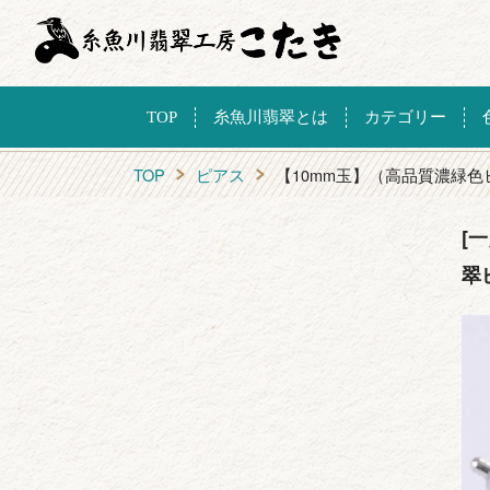
TOP
糸魚川翡翠とは
カテゴリー
TOP
ピアス
【10mm玉】（高品質濃緑
[
翠