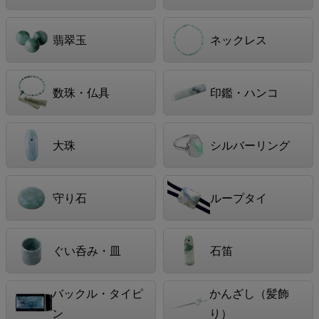
翡翠玉
ネックレス
数珠・仏具
印鑑・ハンコ
大珠
シルバーリング
守り石
ループタイ
ぐい呑み・皿
石笛
バックル・タイピ
かんざし（髪飾
ン
り）