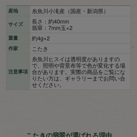
糸魚川小滝産（国産・新潟県）
産地
長さ：約40mm
サイズ
翡翠：7mm玉×2
約4g×2
重量
こたき
作家
糸魚川ヒスイは透明度がありますの
で、照明や背景布等で色が変化する場
合があります。実際の商品をご覧にな
注意事項
りたい方は、ギャラリーまでお問い合
せください。
こたきの翡翠が選ばれる理由