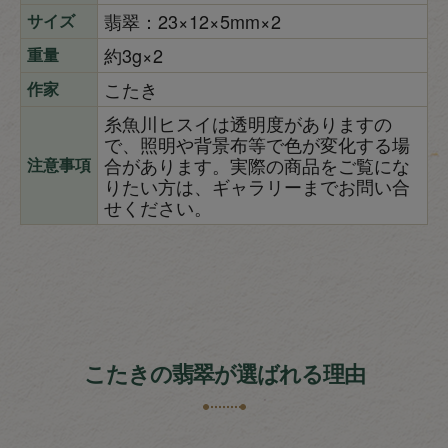
翡翠：23×12×5mm×2
サイズ
約3g×2
重量
こたき
作家
糸魚川ヒスイは透明度がありますの
で、照明や背景布等で色が変化する場
合があります。実際の商品をご覧にな
注意事項
りたい方は、ギャラリーまでお問い合
せください。
こたきの翡翠が選ばれる理由