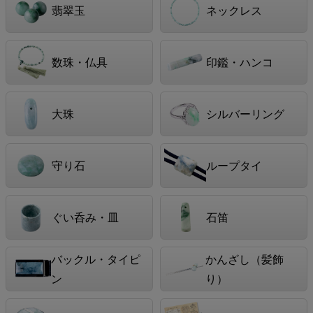
翡翠玉
ネックレス
数珠・仏具
印鑑・ハンコ
大珠
シルバーリング
守り石
ループタイ
ぐい呑み・皿
石笛
バックル・タイピ
かんざし（髪飾
ン
り）