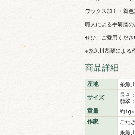
ワックス加工・着色
職人による手研磨の
ぜひ、ご愛用くださ
※糸魚川翡翠による
商品詳細
糸魚
産地
長さ：
サイズ
翡翠：
約1g×
重量
こた
作家
糸魚