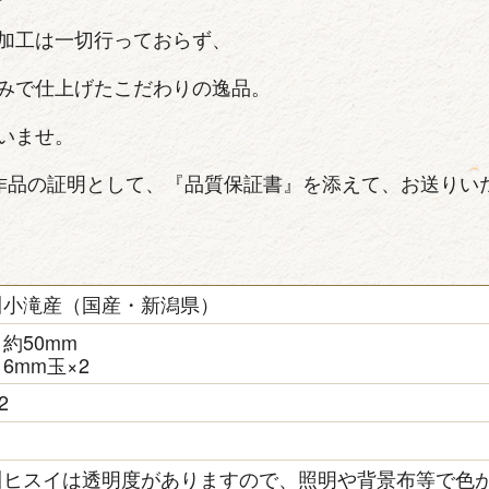
加工は一切行っておらず、
みで仕上げたこだわりの逸品。
いませ。
作品の証明として、『品質保証書』を添えて、お送りい
川小滝産（国産・新潟県）
約50mm
6mm玉×2
2
き
川ヒスイは透明度がありますので、照明や背景布等で色