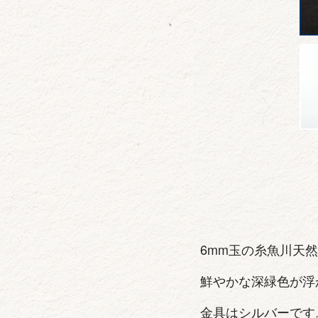
6mm玉の糸魚川天
鮮やかな深緑色が浮
金具はシルバーです