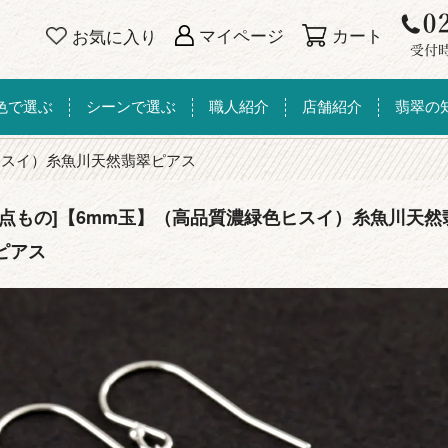
カート
マイページ
お気に入り
色で選ぶ
シーンで選ぶ
職人紹介
店舗紹介
翡翠の
ヒスイ）糸魚川天然翡翠ピアス
一点もの]【6mm玉】（高品質濃緑色ヒスイ）糸魚川天然
ピアス