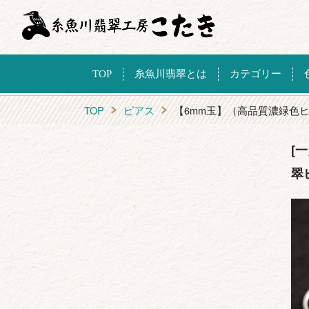
TOP
糸魚川翡翠とは
カテゴリー
TOP
ピアス
【6mm玉】（高品質濃緑色
[
翠