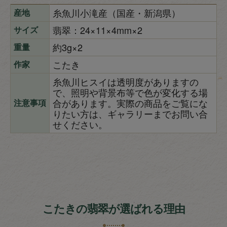
糸魚川小滝産（国産・新潟県）
産地
翡翠：24×11×4mm×2
サイズ
約3g×2
重量
こたき
作家
糸魚川ヒスイは透明度がありますの
で、照明や背景布等で色が変化する場
合があります。実際の商品をご覧にな
注意事項
りたい方は、ギャラリーまでお問い合
せください。
こたきの翡翠が選ばれる理由