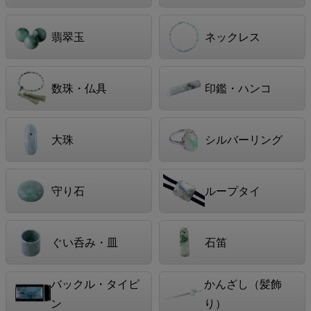
翡翠玉
ネックレス
数珠・仏具
印鑑・ハンコ
大珠
シルバーリング
守り石
ループタイ
ぐい呑み・皿
石笛
バックル・タイピ
かんざし（髪飾
ン
り）