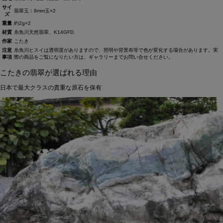
サイ
翡翠玉：8mm玉×2
ズ
重量
約2g×2
材質
糸魚川天然翡翠、K14GFD
作家
こたき
注意
糸魚川ヒスイは透明度がありますので、照明や背景布等で色が変化する場合があります。実
事項
際の商品をご覧になりたい方は、ギャラリーまでお問い合せください。
こたきの翡翠が選ばれる理由
日本で最大クラスの貴重な原石を保有