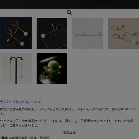
今スグご注文の方はこちら ≫
艶やかな淡緑色の翡翠玉が、ゆらゆらと耳元で揺れる、かわいらしい作品です。金具はK14GFDで
す。
ワックス加工・着色加工は一切行っておらず、職人による手研磨のみで仕上げたこだわりの逸品。
ぜひ、ご愛用くださいませ。
商品詳細
産地
糸魚川小滝産（国産・新潟県）