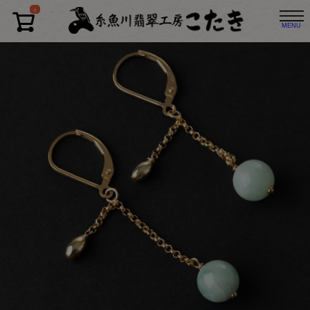
TOP
ピアス
【8mm玉・K14GFD】（高品質淡緑色ヒスイ）糸魚川天然翡翠フックピアス
0
[一点もの]【8mm玉・K14GFD】（高品質淡緑色ヒスイ）糸魚川天然翡翠フックピアス
MENU