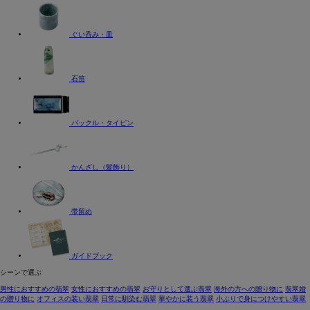
ぐい呑み・皿
石笛
バックル・タイピン
かんざし（髪飾り）
帯留め
ガイドブック
シーンで選ぶ
男性におすすめの翡翠
女性におすすめの翡翠
お守りとして選ぶ翡翠
海外の方への贈り物に
翡翠婚
の贈り物に
オフィスの装い翡翠
日常に馴染む翡翠
華やかに装う翡翠
小ぶりで身につけやすい翡翠