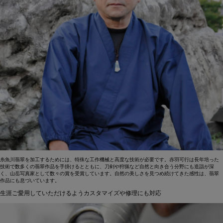
糸魚川翡翠を加工するためには、特殊な工作機械と高度な技術が必要です。赤羽可行は長年培った
技術で数多くの翡翠作品を手掛けるとともに、刀剣や狩猟など自然と向き合う分野にも造詣が深
く、山岳写真家として数々の賞を受賞しています。自然の美しさを見つめ続けてきた感性は、翡翠
作品にも息づいています。
生涯ご愛用していただけるようカスタマイズや修理にも対応