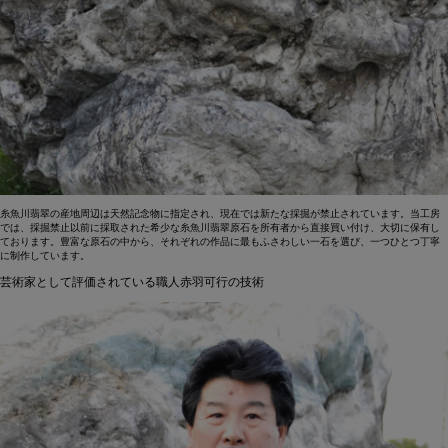
糸魚川翡翠の産地周辺は天然記念物に指定され、現在では新たな採掘が禁止されています。当工房
では、採掘禁止以前に採取された希少な糸魚川翡翠原石を所有者から直接買い付け、大切に保有し
ております。豊富な原石の中から、それぞれの作品に最もふさわしい一石を選び、一つひとつ丁寧
に制作しています。
芸術家として評価されている職人赤羽可行の技術