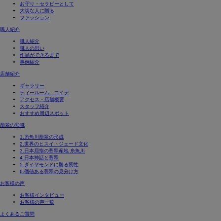
お守り・セラピーとして
大切な人に贈る
ファッション
職人紹介
職人紹介
職人の思い
作品ができるまで
事例紹介
店舗紹介
ギャラリー
ティールーム コイデ
アクセス・店舗概要
スタッフ紹介
おすすめ周辺スポット
翡翠の知識
1.糸魚川翡翠の形成
2.世界のヒスイ・ジェード文化
3.日本屈指の翡翠産地 糸魚川
4.日本神話と翡翠
5.ダイヤモンドに勝る靭性
6.価値ある翡翠の見分け方
お客様の声
お客様インタビュー
お客様の声一覧
よくあるご質問