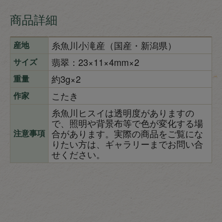
商品詳細
糸魚川小滝産（国産・新潟県）
産地
翡翠：23×11×4mm×2
サイズ
約3g×2
重量
こたき
作家
糸魚川ヒスイは透明度がありますの
で、照明や背景布等で色が変化する場
合があります。実際の商品をご覧にな
注意事項
りたい方は、ギャラリーまでお問い合
せください。