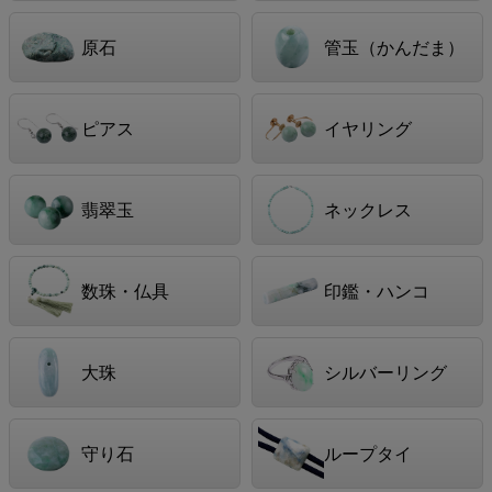
原石
管玉（かんだま）
ピアス
イヤリング
翡翠玉
ネックレス
数珠・仏具
印鑑・ハンコ
大珠
シルバーリング
守り石
ループタイ