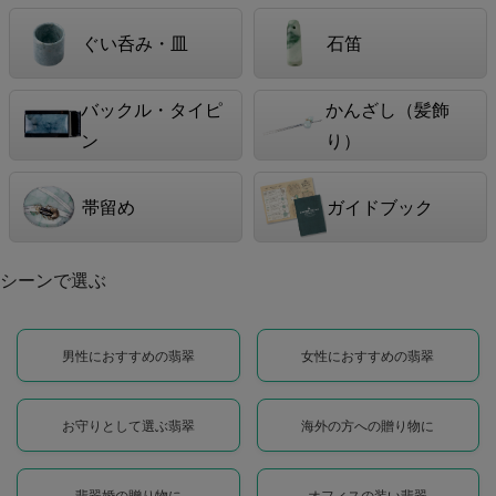
ぐい呑み・皿
石笛
バックル・タイピ
かんざし（髪飾
ン
り）
帯留め
ガイドブック
シーンで選ぶ
男性におすすめの翡翠
女性におすすめの翡翠
お守りとして選ぶ翡翠
海外の方への贈り物に
翡翠婚の贈り物に
オフィスの装い翡翠