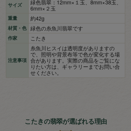
緑色翡翠：12mm×１玉、8mm×38玉、
サイズ
6mm×２玉
約42g
重量
緑色の糸魚川翡翠です
材質・色
こたき
作家
糸魚川ヒスイは透明度がありますの
で、照明や背景布等で色が変化する場
合があります。実際の商品をご覧にな
注意事項
りたい方は、ギャラリーまでお問い合
せください。
こたきの翡翠が選ばれる理由