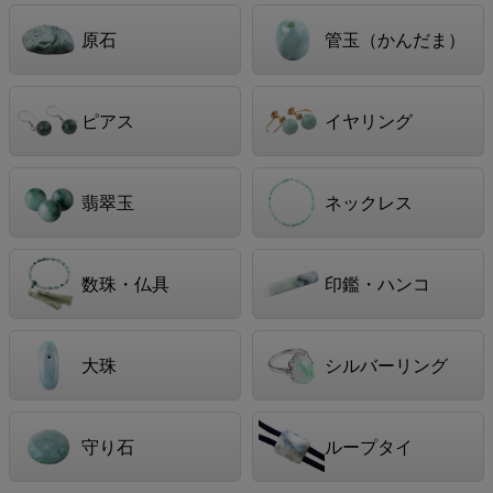
原石
管玉（かんだま）
ピアス
イヤリング
翡翠玉
ネックレス
数珠・仏具
印鑑・ハンコ
大珠
シルバーリング
守り石
ループタイ