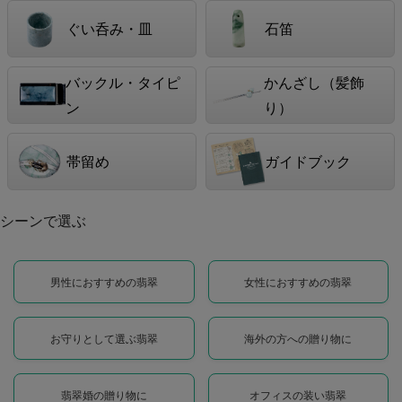
ぐい呑み・皿
石笛
バックル・タイピ
かんざし（髪飾
ン
り）
帯留め
ガイドブック
シーンで選ぶ
男性におすすめの翡翠
女性におすすめの翡翠
お守りとして選ぶ翡翠
海外の方への贈り物に
翡翠婚の贈り物に
オフィスの装い翡翠