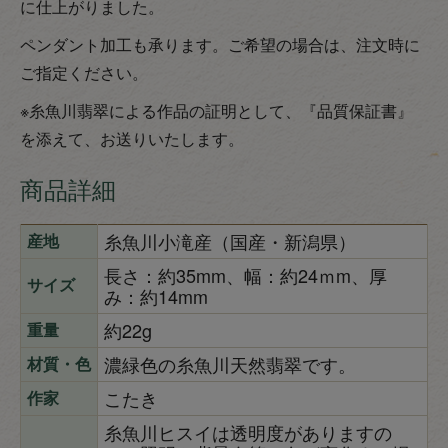
に仕上がりました。
ペンダント加工も承ります。ご希望の場合は、注文時に
ご指定ください。
※糸魚川翡翠による作品の証明として、『品質保証書』
を添えて、お送りいたします。
商品詳細
糸魚川小滝産（国産・新潟県）
産地
長さ：約35mm、幅：約24ｍm、厚
サイズ
み：約14mm
約22g
重量
濃緑色の糸魚川天然翡翠です。
材質・色
こたき
作家
糸魚川ヒスイは透明度がありますの