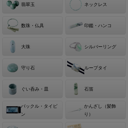
翡翠玉
ネックレス
数珠・仏具
印鑑・ハンコ
大珠
シルバーリング
守り石
ループタイ
ぐい呑み・皿
石笛
バックル・タイピ
かんざし（髪飾
ン
り）