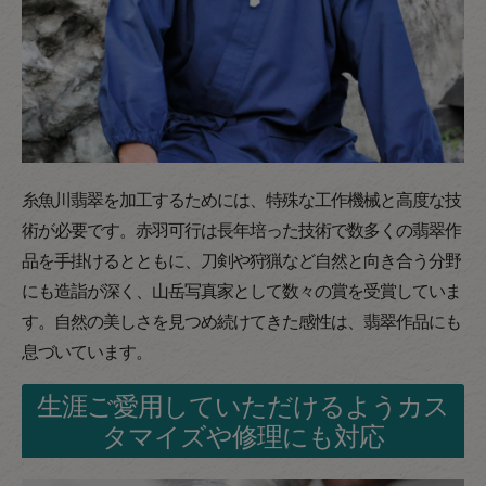
糸魚川翡翠を加工するためには、特殊な工作機械と高度な技
術が必要です。赤羽可行は長年培った技術で数多くの翡翠作
品を手掛けるとともに、刀剣や狩猟など自然と向き合う分野
にも造詣が深く、山岳写真家として数々の賞を受賞していま
す。自然の美しさを見つめ続けてきた感性は、翡翠作品にも
息づいています。
生涯ご愛用していただけるようカス
タマイズや修理にも対応