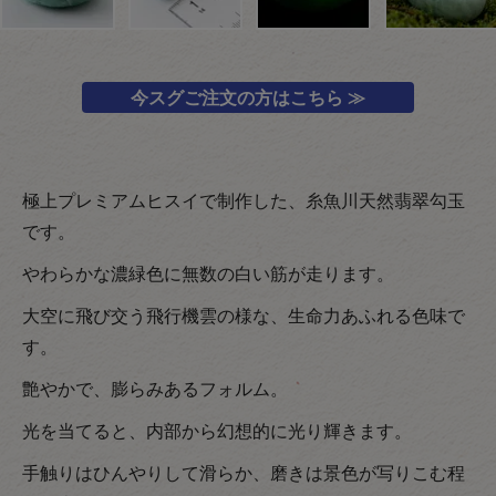
今スグご注文の方はこちら ≫
極上プレミアムヒスイで制作した、糸魚川天然翡翠勾玉
です。
やわらかな濃緑色に無数の白い筋が走ります。
大空に飛び交う飛行機雲の様な、生命力あふれる色味で
す。
艶やかで、膨らみあるフォルム。
光を当てると、内部から幻想的に光り輝きます。
手触りはひんやりして滑らか、磨きは景色が写りこむ程