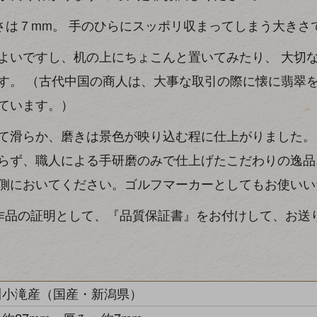
さは７mm。 手のひらにスッポリ収まってしまう大きさ
よいですし、机の上にちょこんと置いてみたり、 大切
す。 （古代中国の商人は、大事な取引の際に懐に翡翠
ています。）
て滑らか、磨きは景色が映り込む程に仕上がりました。
らず、職人による手研磨のみで仕上げたこだわりの逸品
側においてください。ゴルフマーカーとしてもお使いい
作品の証明として、『品質保証書』をお付けして、お送
川小滝産（国産・新潟県）