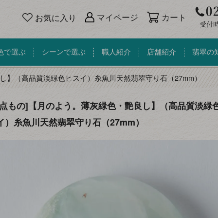
カート
マイページ
お気に入り
色で選ぶ
シーンで選ぶ
職人紹介
店舗紹介
翡翠の
し】（高品質淡緑色ヒスイ）糸魚川天然翡翠守り石（27mm）
一点もの]【月のよう。薄灰緑色・艶良し】（高品質淡緑
イ）糸魚川天然翡翠守り石（27mm）