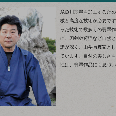
糸魚川翡翠を加工するため
械と高度な技術が必要です
った技術で数多くの翡翠作
に、刀剣や狩猟など自然と
詣が深く、山岳写真家とし
ています。自然の美しさを
性は、翡翠作品にも息づい