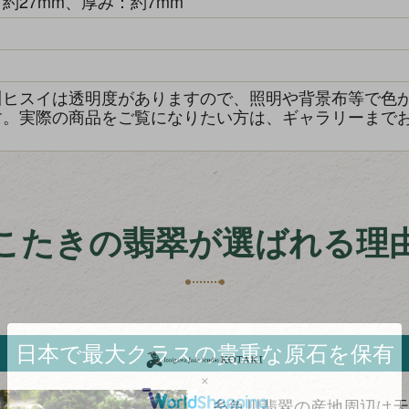
約27mm、厚み：約7mm
き
川ヒスイは透明度がありますので、照明や背景布等で色
す。実際の商品をご覧になりたい方は、ギャラリーまで
こたきの翡翠が選ばれる理
日本で最大クラスの貴重な原石を保有
糸魚川翡翠の産地周辺は天