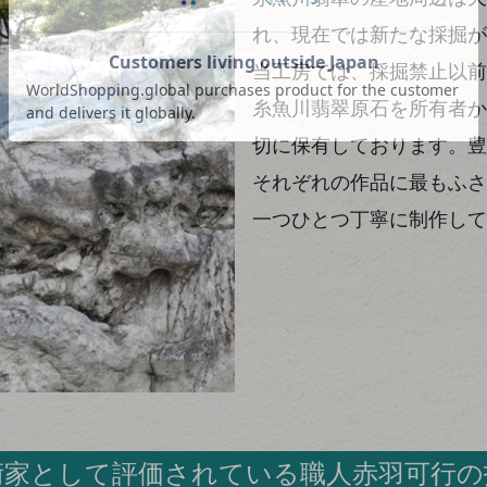
れ、現在では新たな採掘が
当工房では、採掘禁止以前
糸魚川翡翠原石を所有者か
切に保有しております。豊
それぞれの作品に最もふさ
一つひとつ丁寧に制作して
術家として評価されている職人赤羽可行の