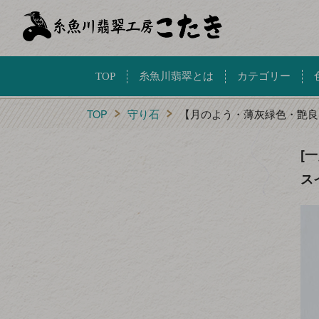
TOP
糸魚川翡翠とは
カテゴリー
TOP
守り石
【月のよう・薄灰緑色・艶良
[
ス