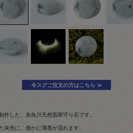
今スグご注文の方はこちら ≫
制作した、糸魚川天然翡翠守り石です。
た灰色に、僅かに薄墨が流れます。