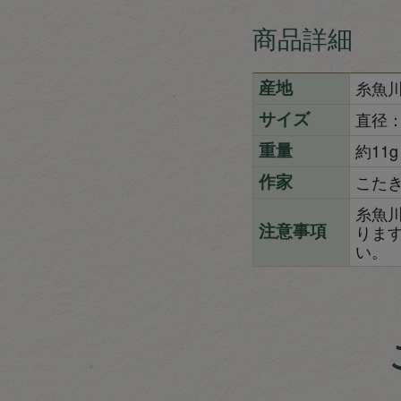
商品詳細
糸魚
産地
直径：
サイズ
約11g
重量
こた
作家
糸魚
りま
注意事項
い。