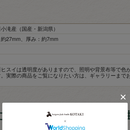
川小滝産（国産・新潟県）
約27mm、厚み：約7mm
き
川ヒスイは透明度がありますので、照明や背景布等で色
す。実際の商品をご覧になりたい方は、ギャラリーまで
こたきの翡翠が選ばれる理