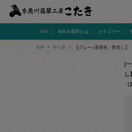
TOP
糸魚川翡翠とは
カテゴリー
TOP
守り石
【グレー×薄墨色・艶良し】
[
し
（