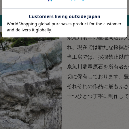
日本で最大クラスの貴重な原石を保有
糸魚川翡翠の産地周辺は天
れ、現在では新たな採掘が
当工房では、採掘禁止以前
糸魚川翡翠原石を所有者か
切に保有しております。豊
それぞれの作品に最もふさ
一つひとつ丁寧に制作して