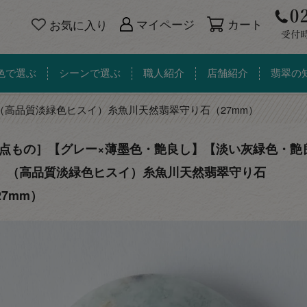
カート
マイページ
お気に入り
色で選ぶ
シーンで選ぶ
職人紹介
店舗紹介
翡翠の
（高品質淡緑色ヒスイ）糸魚川天然翡翠守り石（27mm）
一点もの］【グレー×薄墨色・艶良し】【淡い灰緑色・艶
】（高品質淡緑色ヒスイ）糸魚川天然翡翠守り石
27mm）