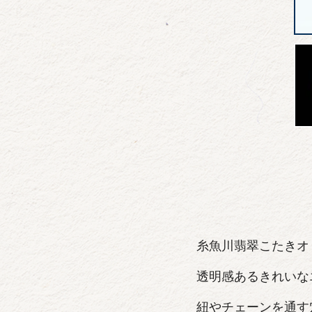
糸魚川翡翠こたきオ
透明感あるきれいな
紐やチェーンを通す