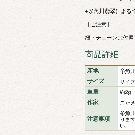
※糸魚川翡翠による
【ご注意】
紐・チェーンは付属
商品詳細
糸魚
産地
サイズ
サイズ
約2g
重量
こた
作家
糸魚
りま
注意事項
い。