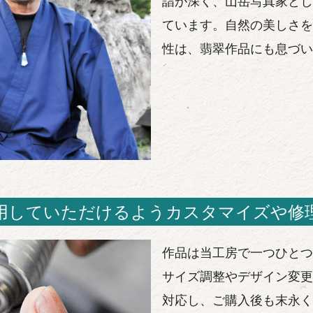
詣が深く、山岳写真家とし
ています。自然の美しさを
性は、翡翠作品にも息づい
用していただけるようカスタマイズや修
作品は当工房で一つひとつ
サイズ調整やデザイン変更
対応し、ご購入後も末永く