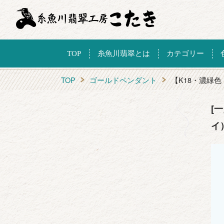
TOP
糸魚川翡翠とは
カテゴリー
TOP
ゴールドペンダント
【K18・濃緑
[
イ