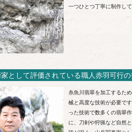
一つひとつ丁寧に制作して
術家として評価されている職人赤羽可行の
糸魚川翡翠を加工するため
械と高度な技術が必要です
った技術で数多くの翡翠作
に、刀剣や狩猟など自然と