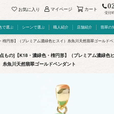
カート
マイページ
お気に入り
色で選ぶ
シーンで選ぶ
職人紹介
店舗紹介
翡翠の
色・楕円形】（プレミアム濃緑色ヒスイ）糸魚川天然翡翠ゴールドペ
一点もの]【K18・濃緑色・楕円形】（プレミアム濃緑色
）糸魚川天然翡翠ゴールドペンダント