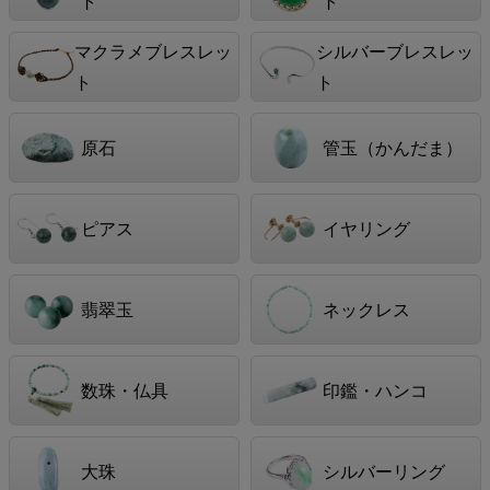
ト
ト
マクラメブレスレッ
シルバーブレスレッ
ト
ト
原石
管玉（かんだま）
ピアス
イヤリング
翡翠玉
ネックレス
数珠・仏具
印鑑・ハンコ
大珠
シルバーリング