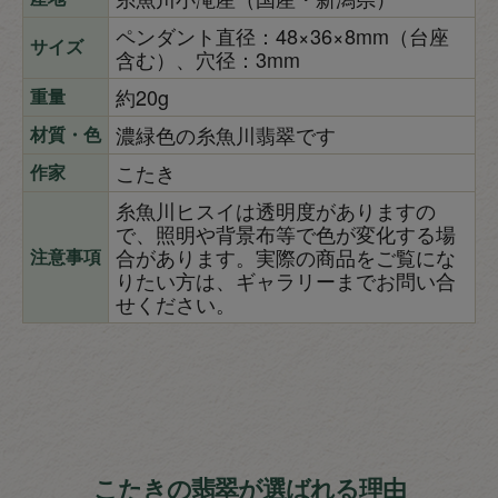
ペンダント直径：48×36×8mm（台座
サイズ
含む）、穴径：3mm
約20g
重量
濃緑色の糸魚川翡翠です
材質・色
こたき
作家
糸魚川ヒスイは透明度がありますの
で、照明や背景布等で色が変化する場
合があります。実際の商品をご覧にな
注意事項
りたい方は、ギャラリーまでお問い合
せください。
こたきの翡翠が選ばれる理由