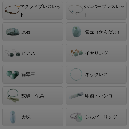
マクラメブレスレッ
シルバーブレスレッ
ト
ト
原石
管玉（かんだま）
ピアス
イヤリング
翡翠玉
ネックレス
数珠・仏具
印鑑・ハンコ
大珠
シルバーリング