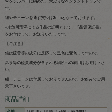
翠をシルバーに納めた、大ぶりなペンダントトップで
す。
紐やチェーンを通す穴径は3mmとなっております。
※糸魚川翡翠による作品の証明として、『品質保証書』
をお付けして、お送りいたします。
【ご注意】
銀は硫黄等の成分に反応して黒色に変色しますので、
温泉等の硫黄成分が含まれる場所への着用はお避け下さ
い。
紐・チェーンは付属しておりませんので、お好みでご用
意下さいませ。
商品詳細
糸魚川小滝産（国産・新潟県）
産地