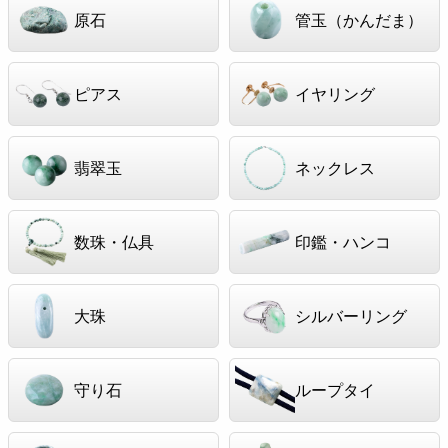
原石
管玉（かんだま）
ピアス
イヤリング
翡翠玉
ネックレス
数珠・仏具
印鑑・ハンコ
大珠
シルバーリング
守り石
ループタイ