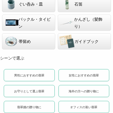
ぐい呑み・皿
石笛
バックル・タイピ
かんざし（髪飾
ン
り）
帯留め
ガイドブック
シーンで選ぶ
男性におすすめの翡翠
女性におすすめの翡翠
お守りとして選ぶ翡翠
海外の方への贈り物に
翡翠婚の贈り物に
オフィスの装い翡翠