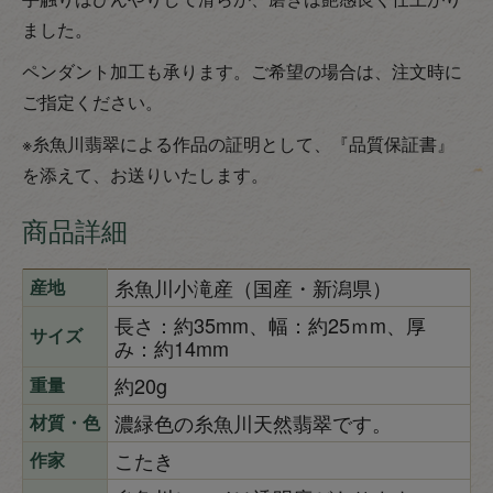
ました。
ペンダント加工も承ります。ご希望の場合は、注文時に
ご指定ください。
※糸魚川翡翠による作品の証明として、『品質保証書』
を添えて、お送りいたします。
商品詳細
糸魚川小滝産（国産・新潟県）
産地
長さ：約35mm、幅：約25ｍm、厚
サイズ
み：約14mm
約20g
重量
濃緑色の糸魚川天然翡翠です。
材質・色
こたき
作家