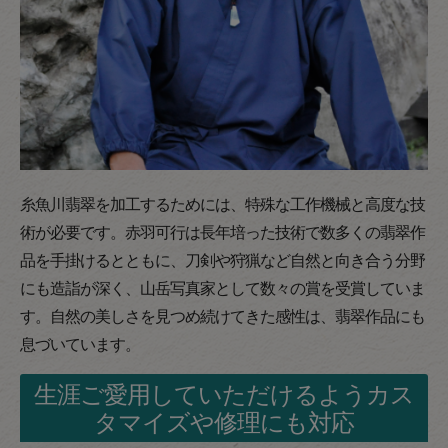
糸魚川翡翠を加工するためには、特殊な工作機械と高度な技
術が必要です。赤羽可行は長年培った技術で数多くの翡翠作
品を手掛けるとともに、刀剣や狩猟など自然と向き合う分野
にも造詣が深く、山岳写真家として数々の賞を受賞していま
す。自然の美しさを見つめ続けてきた感性は、翡翠作品にも
息づいています。
生涯ご愛用していただけるようカス
タマイズや修理にも対応