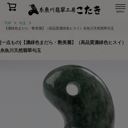
MENU
TOP
勾玉
【濃緑色まだら・艶美麗】（高品質濃緑色ヒスイ）糸魚川天然翡翠勾玉
[一点もの]【濃緑色まだら・艶美麗】（高品質濃緑色ヒスイ）
糸魚川天然翡翠勾玉