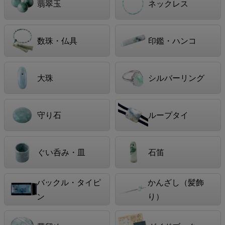
翡翠玉
ネックレス
数珠・仏具
印鑑・ハンコ
大珠
シルバーリング
守り石
ループタイ
ぐい呑み・皿
石笛
バックル・タイピ
かんざし（髪飾
ン
り）