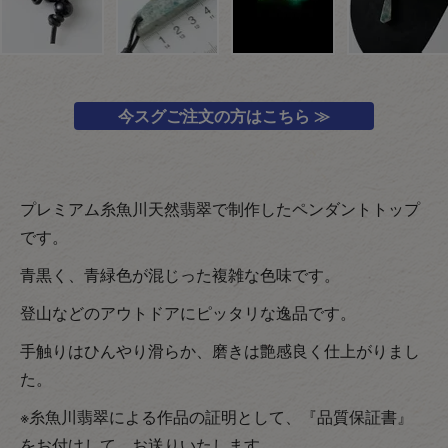
今スグご注文の方はこちら ≫
プレミアム糸魚川天然翡翠で制作したペンダントトップ
です。
青黒く、青緑色が混じった複雑な色味です。
登山などのアウトドアにピッタリな逸品です。
手触りはひんやり滑らか、磨きは艶感良く仕上がりまし
た。
※糸魚川翡翠による作品の証明として、『品質保証書』
をお付けして、お送りいたします。