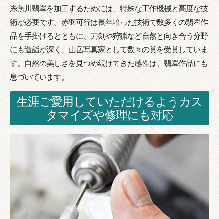
糸魚川翡翠を加工するためには、特殊な工作機械と高度な技
術が必要です。赤羽可行は長年培った技術で数多くの翡翠作
品を手掛けるとともに、刀剣や狩猟など自然と向き合う分野
にも造詣が深く、山岳写真家として数々の賞を受賞していま
す。自然の美しさを見つめ続けてきた感性は、翡翠作品にも
息づいています。
生涯ご愛用していただけるようカス
タマイズや修理にも対応