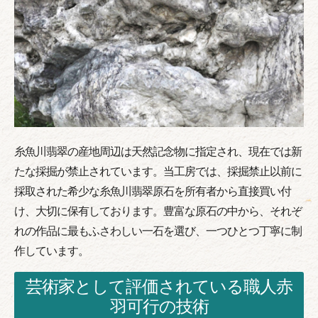
糸魚川翡翠の産地周辺は天然記念物に指定され、現在では新
たな採掘が禁止されています。当工房では、採掘禁止以前に
採取された希少な糸魚川翡翠原石を所有者から直接買い付
け、大切に保有しております。豊富な原石の中から、それぞ
れの作品に最もふさわしい一石を選び、一つひとつ丁寧に制
作しています。
芸術家として評価されている職人赤
羽可行の技術