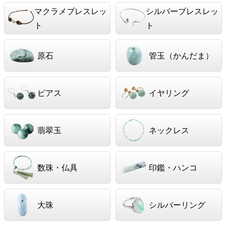
マクラメブレスレッ
シルバーブレスレッ
ト
ト
原石
管玉（かんだま）
ピアス
イヤリング
翡翠玉
ネックレス
数珠・仏具
印鑑・ハンコ
大珠
シルバーリング