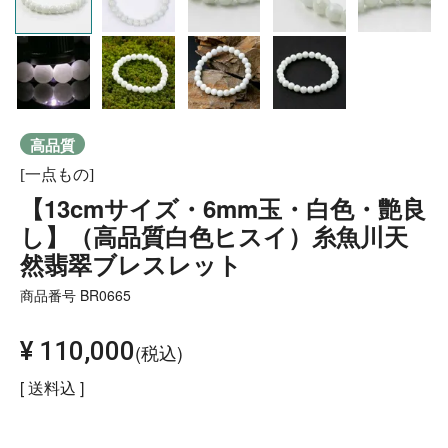
高品質
[一点もの]
【13cmサイズ・6mm玉・白色・艶良
し】（高品質白色ヒスイ）糸魚川天
然翡翠ブレスレット
商品番号
BR0665
¥
110,000
税込
送料込