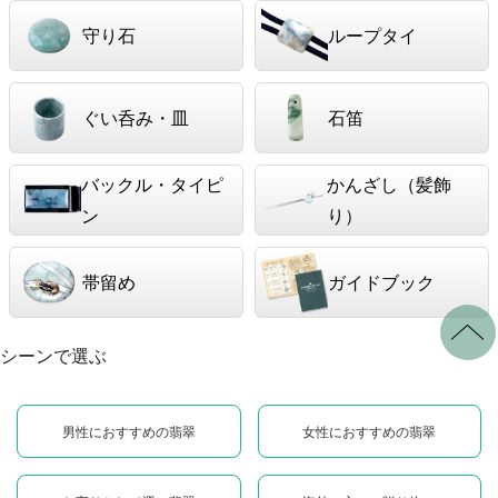
守り石
ループタイ
ぐい呑み・皿
石笛
バックル・タイピ
かんざし（髪飾
ン
り）
帯留め
ガイドブック
シーンで選ぶ
男性におすすめの翡翠
女性におすすめの翡翠