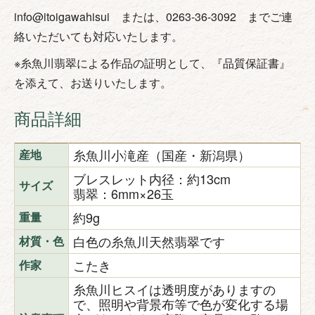
info@itoigawahisui または、0263-36-3092 までご連
絡いただいても対応いたします。
※糸魚川翡翠による作品の証明として、『品質保証書』
を添えて、お送りいたします。
商品詳細
糸魚川小滝産（国産・新潟県）
産地
ブレスレット内径：約13cm
サイズ
翡翠：6mm×26玉
約9g
重量
白色の糸魚川天然翡翠です
材質・色
こたき
作家
糸魚川ヒスイは透明度がありますの
で、照明や背景布等で色が変化する場