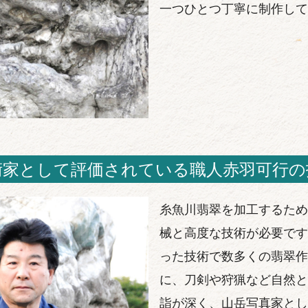
一つひとつ丁寧に制作して
術家として評価されている職人赤羽可行の
糸魚川翡翠を加工するため
械と高度な技術が必要です
った技術で数多くの翡翠作
に、刀剣や狩猟など自然と
詣が深く、山岳写真家とし