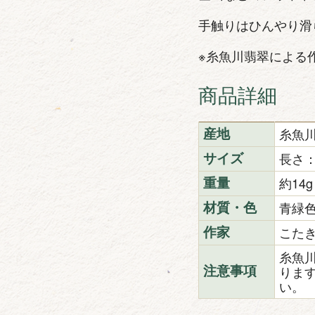
手触りはひんやり滑
※糸魚川翡翠による
商品詳細
糸魚
産地
長さ：
サイズ
約14
重量
青緑
材質・色
こた
作家
糸魚
りま
注意事項
い。