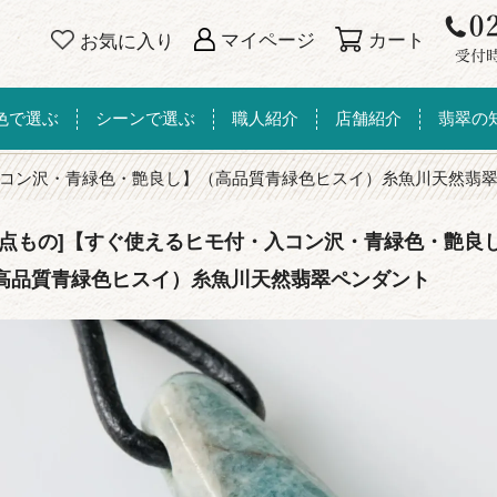
カート
マイページ
お気に入り
色で選ぶ
シーンで選ぶ
職人紹介
店舗紹介
翡翠の
コン沢・青緑色・艶良し】（高品質青緑色ヒスイ）糸魚川天然翡
一点もの]【すぐ使えるヒモ付・入コン沢・青緑色・艶良
高品質青緑色ヒスイ）糸魚川天然翡翠ペンダント