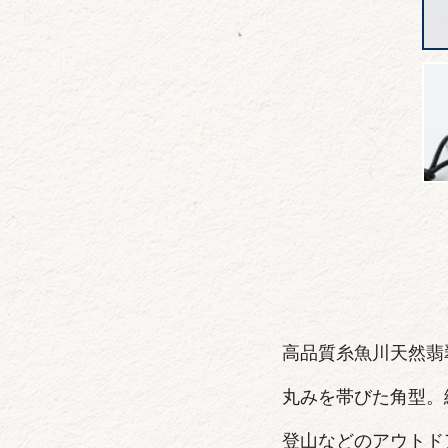
高品質糸魚川天然翡
丸みを帯びた角型。
登山などのアウトド