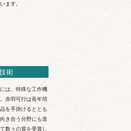
います。
技術
には、特殊な工作機
。赤羽可行は長年培
品を手掛けるととも
向き合う分野にも造
て数々の賞を受賞し