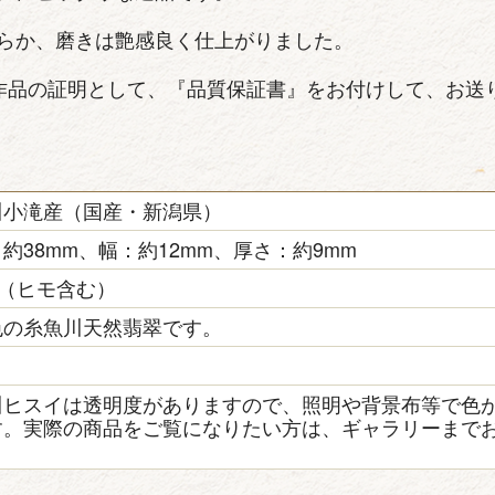
らか、磨きは艶感良く仕上がりました。
作品の証明として、『品質保証書』をお付けして、お送
川小滝産（国産・新潟県）
約38mm、幅：約12mm、厚さ：約9mm
g（ヒモ含む）
色の糸魚川天然翡翠です。
き
川ヒスイは透明度がありますので、照明や背景布等で色
す。実際の商品をご覧になりたい方は、ギャラリーまで