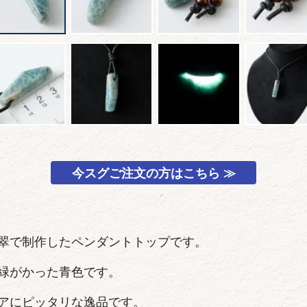
今スグご注文の方はこちら ≫
翠で制作したペンダントトップです。
緑がかった青色です。
アにピッタリな逸品です。