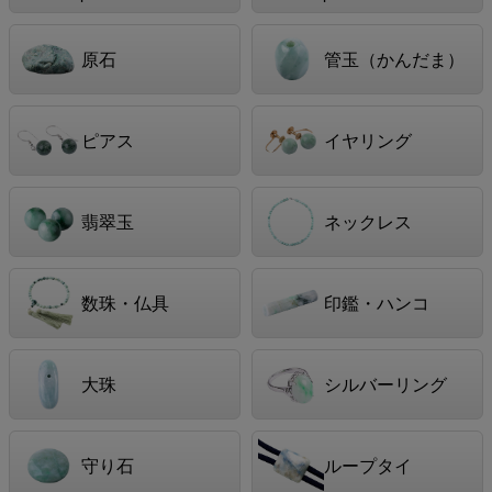
原石
管玉（かんだま）
ピアス
イヤリング
翡翠玉
ネックレス
数珠・仏具
印鑑・ハンコ
大珠
シルバーリング
守り石
ループタイ