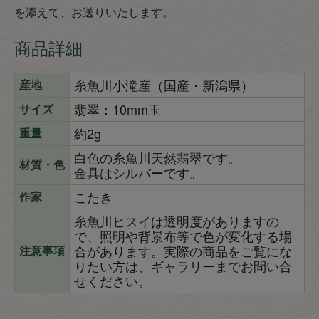
を添えて、お送りいたします。
商品詳細
糸魚川小滝産（国産・新潟県）
産地
翡翠：10mm玉
サイズ
約2g
重量
白色の糸魚川天然翡翠です。
材質・色
金具はシルバーです。
こたき
作家
糸魚川ヒスイは透明度がありますの
で、照明や背景布等で色が変化する場
合があります。実際の商品をご覧にな
注意事項
りたい方は、ギャラリーまでお問い合
せください。