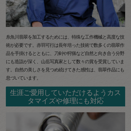
糸魚川翡翠を加工するためには、特殊な工作機械と高度な技
術が必要です。赤羽可行は長年培った技術で数多くの翡翠作
品を手掛けるとともに、刀剣や狩猟など自然と向き合う分野
にも造詣が深く、山岳写真家として数々の賞を受賞していま
す。自然の美しさを見つめ続けてきた感性は、翡翠作品にも
息づいています。
生涯ご愛用していただけるようカス
タマイズや修理にも対応