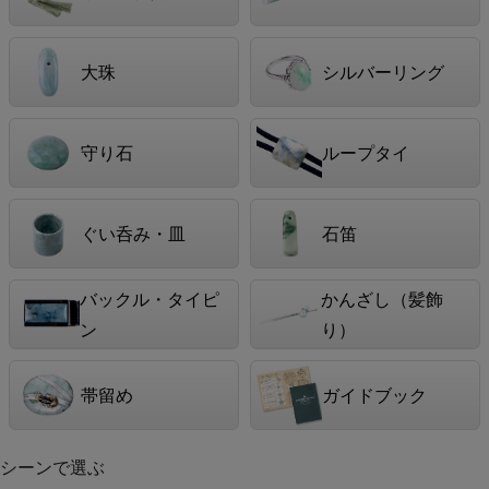
大珠
シルバーリング
守り石
ループタイ
ぐい呑み・皿
石笛
バックル・タイピ
かんざし（髪飾
ン
り）
帯留め
ガイドブック
シーンで選ぶ