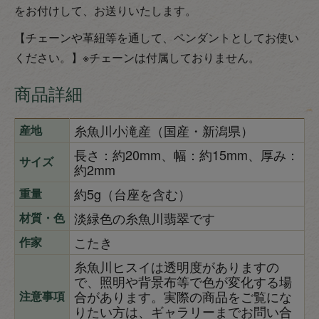
をお付けして、お送りいたします。
【チェーンや革紐等を通して、ペンダントとしてお使い
ください。】※チェーンは付属しておりません。
商品詳細
糸魚川小滝産（国産・新潟県）
産地
長さ：約20mm、幅：約15mm、厚み：
サイズ
約2mm
約5g（台座を含む）
重量
淡緑色の糸魚川翡翠です
材質・色
こたき
作家
糸魚川ヒスイは透明度がありますの
で、照明や背景布等で色が変化する場
合があります。実際の商品をご覧にな
注意事項
りたい方は、ギャラリーまでお問い合