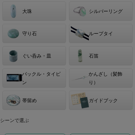
大珠
シルバーリング
守り石
ループタイ
ぐい呑み・皿
石笛
バックル・タイピ
かんざし（髪飾
ン
り）
帯留め
ガイドブック
シーンで選ぶ