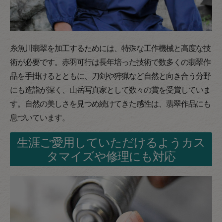
糸魚川翡翠を加工するためには、特殊な工作機械と高度な技
術が必要です。赤羽可行は長年培った技術で数多くの翡翠作
品を手掛けるとともに、刀剣や狩猟など自然と向き合う分野
にも造詣が深く、山岳写真家として数々の賞を受賞していま
す。自然の美しさを見つめ続けてきた感性は、翡翠作品にも
息づいています。
生涯ご愛用していただけるようカス
タマイズや修理にも対応