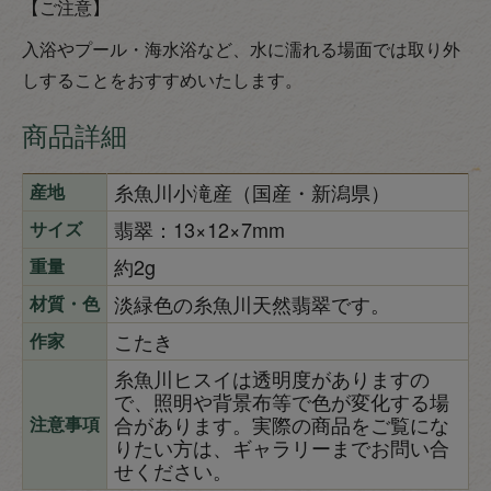
【ご注意】
入浴やプール・海水浴など、水に濡れる場面では取り外
しすることをおすすめいたします。
商品詳細
糸魚川小滝産（国産・新潟県）
産地
翡翠：13×12×7mm
サイズ
約2g
重量
淡緑色の糸魚川天然翡翠です。
材質・色
こたき
作家
糸魚川ヒスイは透明度がありますの
で、照明や背景布等で色が変化する場
合があります。実際の商品をご覧にな
注意事項
りたい方は、ギャラリーまでお問い合
せください。