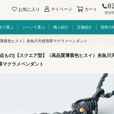
カート
マイページ
お気に入り
色で選ぶ
シーンで選ぶ
職人紹介
店舗紹介
翡翠の
薄紫色ヒスイ）糸魚川天然翡翠マクラメペンダント
一点もの]【スクエア型】（高品質薄紫色ヒスイ）糸魚川
翠マクラメペンダント