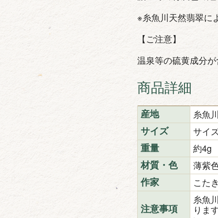
※糸魚川天然翡翠に
【ご注意】
温泉等の硫黄成分が
商品詳細
糸魚
産地
サイズ
サイズ
約4g
重量
薄紫
材質・色
こた
作家
糸魚
りま
注意事項