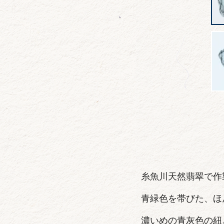
糸魚川天然翡翠で作
青緑色を帯びた、ほ
濃いめの青灰色の紐