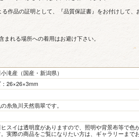
よる作品の証明として、『品質保証書』をお付けして、
含まれる場所への着用はお避け下さい。
川小滝産（国産・新潟県）
：26×26×3mm
色の糸魚川天然翡翠です。
き
川ヒスイは透明度がありますので、照明や背景布等で色
す。実際の商品をご覧になりたい方は、ギャラリーまで