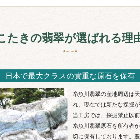
こたきの翡翠が選ばれる理
日本で最大クラスの貴重な原石を保有
糸魚川翡翠の産地周辺は天
れ、現在では新たな採掘が
当工房では、採掘禁止以前
糸魚川翡翠原石を所有者か
切に保有しております。豊