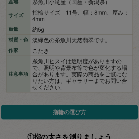
糸魚川小滝産（国産・新潟県）
産地
指輪サイズ：11号、幅：8mm、厚み：
サイズ
4mm
約5g
重量
淡緑色の糸魚川天然翡翠です。
材質・色
こたき
作家
糸魚川ヒスイは透明度がありますの
で、照明や背景布等で色が変化する場
合があります。実際の商品をご覧にな
注意事項
りたい方は、ギャラリーまでお問い合
せください。
指輪の選び方
①指の太さを測りましょう