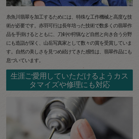
糸魚川翡翠を加工するためには、特殊な工作機械と高度な技
術が必要です。赤羽可行は長年培った技術で数多くの翡翠作
品を手掛けるとともに、刀剣や狩猟など自然と向き合う分野
にも造詣が深く、山岳写真家として数々の賞を受賞していま
す。自然の美しさを見つめ続けてきた感性は、翡翠作品にも
息づいています。
生涯ご愛用していただけるようカス
タマイズや修理にも対応