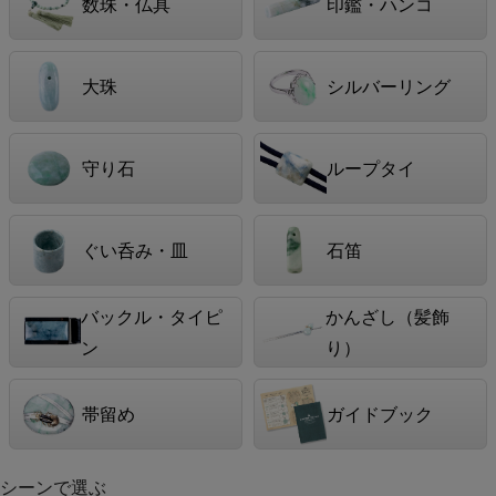
数珠・仏具
印鑑・ハンコ
大珠
シルバーリング
守り石
ループタイ
ぐい呑み・皿
石笛
バックル・タイピ
かんざし（髪飾
ン
り）
帯留め
ガイドブック
シーンで選ぶ