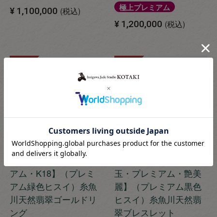
極上プレミアム
¥
1,100,000
税込
¥
1,200,000
税込
SOLD
SOLD
【12号サイズ・プレミ
【16cmサイズ・８mm
アム・K18】（プレミ
玉・プレミアム・艶美
アム緑色ヒスイ）糸魚
麗】（プレミアム黒色
川天然翡翠ゴールドリ
ヒスイ）糸魚川天然翡
ング
翠ブレスレット