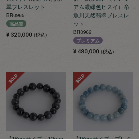
翠ブレスレット
アム濃緑色ヒスイ）糸
魚川天然翡翠ブレスレ
BR0965
ット
高品質
BR0962
¥
320,000
税込
プレミアム
¥
480,000
税込
SOLD
SOLD
【16cmサイズ・12mm
【16cmサイズ・プレミ