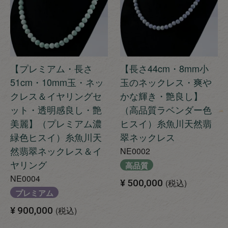
【プレミアム・長さ
【長さ44cm・8mm小
51cm・10mm玉・ネッ
玉のネックレス・爽や
クレス＆イヤリングセ
かな輝き・艶良し】
ット・透明感良し・艶
（高品質ラベンダー色
美麗】（プレミアム濃
ヒスイ）糸魚川天然翡
緑色ヒスイ）糸魚川天
翠ネックレス
然翡翠ネックレス＆イ
NE0002
ヤリング
高品質
NE0004
¥
500,000
税込
プレミアム
¥
900,000
税込