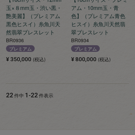
玉×８mm玉・渋い黒・
アム・10mm玉・青
艶美麗】（プレミアム
色】（プレミアム青色
黒色ヒスイ）糸魚川天
ヒスイ）糸魚川天然翡
然翡翠ブレスレット
翠ブレスレット
BR0936
BR0934
プレミアム
プレミアム
¥
350,000
税込
¥
800,000
税込
22
1
-
22
件中
件表示