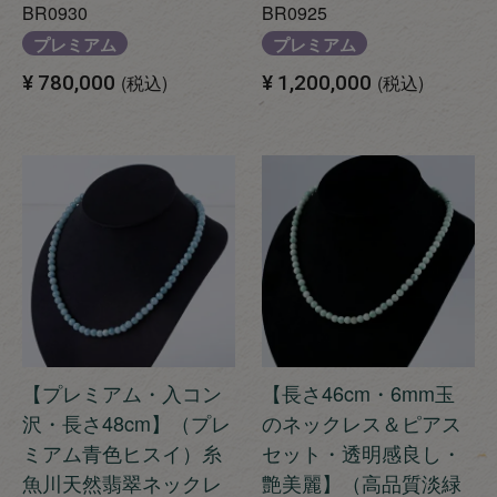
BR0930
BR0925
プレミアム
プレミアム
¥
780,000
税込
¥
1,200,000
税込
【プレミアム・入コン
【長さ46cm・6mm玉
沢・長さ48cm】（プレ
のネックレス＆ピアス
ミアム青色ヒスイ）糸
セット・透明感良し・
魚川天然翡翠ネックレ
艶美麗】（高品質淡緑