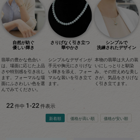
自然が紡ぐ
さりげなく引き立つ
シンプルで
優しい輝き
華やかさ
洗練されたデザイン
翡翠の豊かな色合い
シンプルなデザインが
本物の翡翠は大人の装
は、場面に応じた上品
手元や胸元にさりげな
いにしっとりと馴染
さや特別感を引き出し
い輝きを添え、フォー
み、その控えめな美し
ます。フォーマルな場
マルな装いを引き立て
さが、気品をさりげな
面にふさわしい色を選
ます。
く引き立てます。
んでみてください。
22
1
-
22
件中
件表示
新着順
価格が高い順
価格が安い順