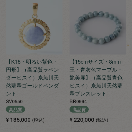
【K18・明るい紫色・
【15cmサイズ・8mm
円形】（高品質ラベン
玉・青灰色マーブル・
ダーヒスイ）糸魚川天
艶美麗】（高品質青色
然翡翠ゴールドペンダ
ヒスイ）糸魚川天然翡
ント
翠ブレスレット
SV0550
BR0994
高品質
高品質
¥
185,000
税込
¥
220,000
税込