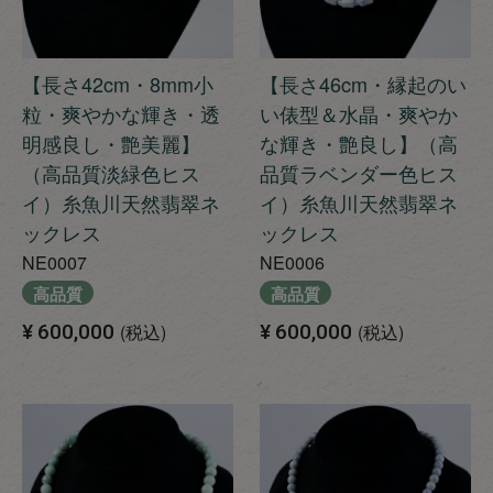
【長さ42cm・8mm小
【長さ46cm・縁起のい
粒・爽やかな輝き・透
い俵型＆水晶・爽やか
明感良し・艶美麗】
な輝き・艶良し】（高
（高品質淡緑色ヒス
品質ラベンダー色ヒス
イ）糸魚川天然翡翠ネ
イ）糸魚川天然翡翠ネ
ックレス
ックレス
NE0007
NE0006
高品質
高品質
¥
600,000
税込
¥
600,000
税込