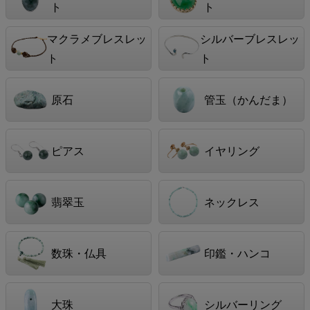
ト
ト
マクラメブレスレッ
シルバーブレスレッ
ト
ト
原石
管玉（かんだま）
ピアス
イヤリング
翡翠玉
ネックレス
数珠・仏具
印鑑・ハンコ
大珠
シルバーリング