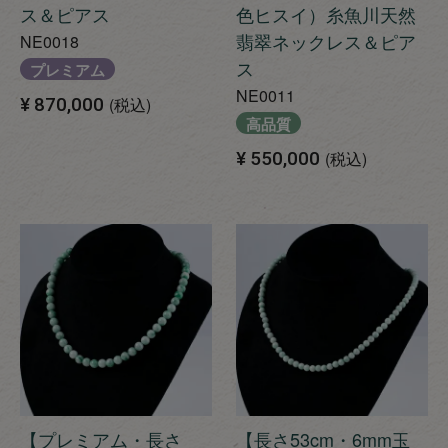
ス＆ピアス
色ヒスイ）糸魚川天然
翡翠ネックレス＆ピア
NE0018
ス
プレミアム
NE0011
¥
870,000
税込
高品質
¥
550,000
税込
【プレミアム・長さ
【長さ53cm・6mm玉