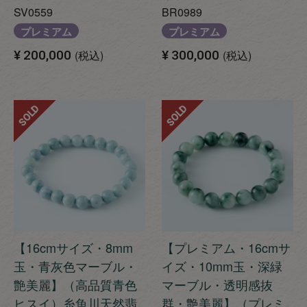
SV0559
BR0989
プレミアム
プレミアム
¥
200,000
税込
¥
300,000
税込
SOLD
SOLD
【16cmサイズ・8mm
【プレミアム・16cmサ
玉・青灰色マーブル・
イズ・10mm玉・深緑
艶美麗】（高品質青色
マーブル・透明感抜
ヒスイ）糸魚川天然翡
群・艶美麗】（プレミ