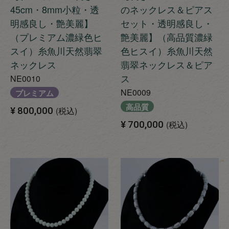
45cm・8mm小粒・透
のネックレス＆ピアス
明感良し・艶美麗】
セット・透明感良し・
（プレミアム濃緑色ヒ
艶美麗】（高品質濃緑
スイ）糸魚川天然翡翠
色ヒスイ）糸魚川天然
ネックレス
翡翠ネックレス＆ピア
ス
NE0010
NE0009
プレミアム
高品質
¥
800,000
税込
¥
700,000
税込