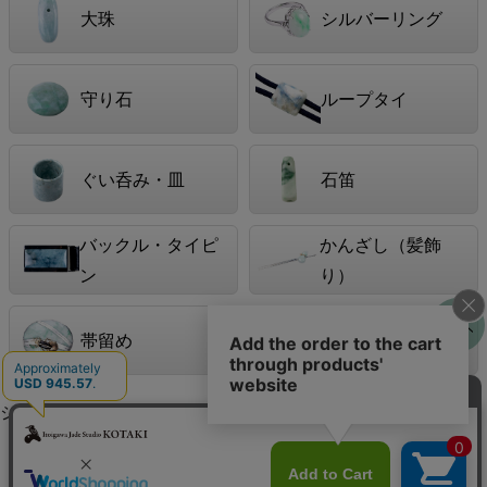
大珠
シルバーリング
守り石
ループタイ
ぐい呑み・皿
石笛
バックル・タイピ
かんざし（髪飾
ン
り）
帯留め
ガイドブック
シーンで選ぶ
男性におすすめの翡翠
女性におすすめの翡翠