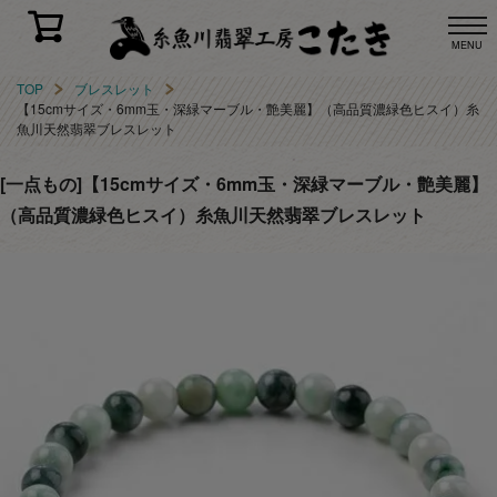
MENU
TOP
ブレスレット
【15cmサイズ・6mm玉・深緑マーブル・艶美麗】（高品質濃緑色ヒスイ）糸
魚川天然翡翠ブレスレット
[一点もの]【15cmサイズ・6mm玉・深緑マーブル・艶美麗】
（高品質濃緑色ヒスイ）糸魚川天然翡翠ブレスレット