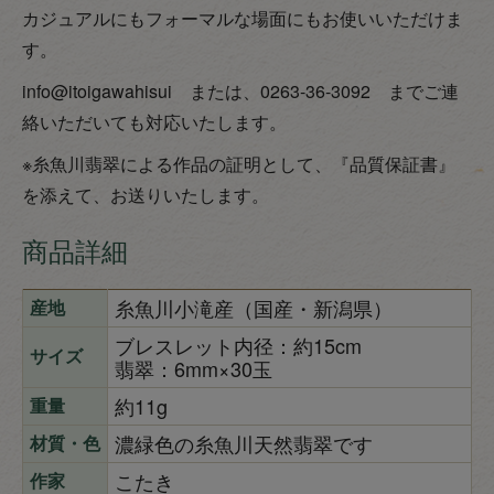
カジュアルにもフォーマルな場面にもお使いいただけま
す。
info@itoigawahisui または、0263-36-3092 までご連
絡いただいても対応いたします。
※糸魚川翡翠による作品の証明として、『品質保証書』
を添えて、お送りいたします。
商品詳細
糸魚川小滝産（国産・新潟県）
産地
ブレスレット内径：約15cm
サイズ
翡翠：6mm×30玉
約11g
重量
濃緑色の糸魚川天然翡翠です
材質・色
こたき
作家