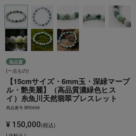
高品質
[一点もの]
【15cmサイズ・6mm玉・深緑マーブ
ル・艶美麗】（高品質濃緑色ヒス
イ）糸魚川天然翡翠ブレスレット
商品番号
BR0658
¥
150,000
税込
送料込