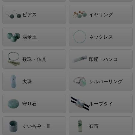
ピアス
イヤリング
翡翠玉
ネックレス
数珠・仏具
印鑑・ハンコ
大珠
シルバーリング
守り石
ループタイ
ぐい呑み・皿
石笛