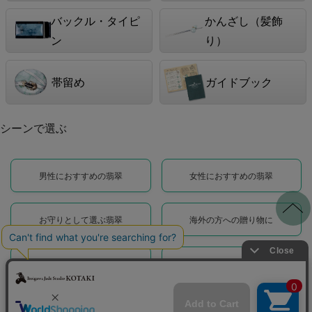
バックル・タイピ
かんざし（髪飾
ン
り）
帯留め
ガイドブック
シーンで選ぶ
男性におすすめの翡翠
女性におすすめの翡翠
お守りとして選ぶ翡翠
海外の方への贈り物に
翡翠婚の贈り物に
オフィスの装い翡翠
日常に馴染む翡翠
華やかに装う翡翠