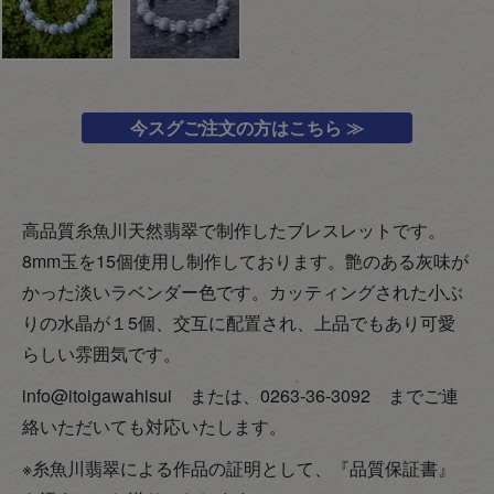
今スグご注文の方はこちら ≫
高品質糸魚川天然翡翠で制作したブレスレットです。
8mm玉を15個使用し制作しております。艶のある灰味が
かった淡いラベンダー色です。カッティングされた小ぶ
りの水晶が１5個、交互に配置され、上品でもあり可愛
らしい雰囲気です。
info@itoigawahisui または、0263-36-3092 までご連
絡いただいても対応いたします。
※糸魚川翡翠による作品の証明として、『品質保証書』