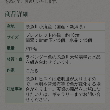
を添えて、お送りいたします。
商品詳細
糸魚川小滝産（国産・新潟県）
産地
ブレスレット内径：約13cm
サイズ
翡翠：8mm玉×15個、水晶：15個
約16g
重量
ラベンダー色の糸魚川天然翡翠と水晶
材質・色
を組み合わせています。
こたき
作家
糸魚川ヒスイは透明度がありますの
で、照明や背景布等で色が変化する場
合があります。実際の商品をご覧にな
注意事項
りたい方は、ギャラリーまでお問い合
せください。