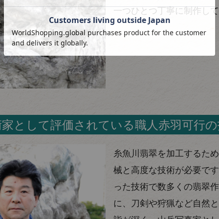
一つひとつ丁寧に制作して
術家として評価されている職人赤羽可行の
糸魚川翡翠を加工するため
械と高度な技術が必要です
った技術で数多くの翡翠作
に、刀剣や狩猟など自然と