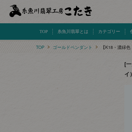
TOP
糸魚川翡翠とは
カテゴリー
TOP
ゴールドペンダント
【K18・濃緑
[
イ