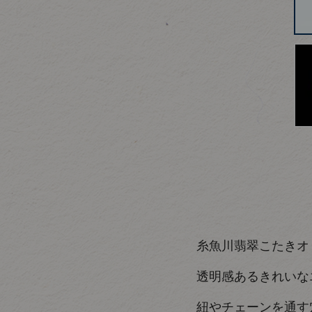
糸魚川翡翠こたきオ
透明感あるきれいな
紐やチェーンを通す