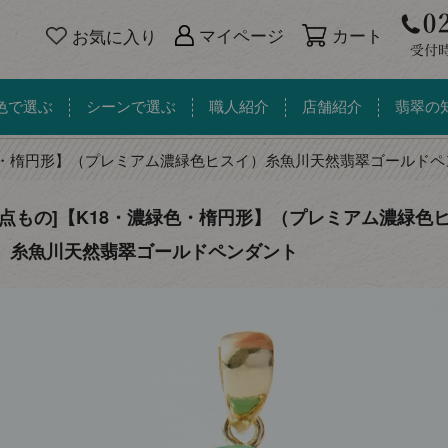
カート
マイページ
お気に入り
色で選ぶ
シーンで選ぶ
職人紹介
店舗紹介
翡翠の
色・楕円形】（プレミアム濃緑色ヒスイ）糸魚川天然翡翠ゴールドペ
一点もの]【K18・濃緑色・楕円形】（プレミアム濃緑色
）糸魚川天然翡翠ゴールドペンダント