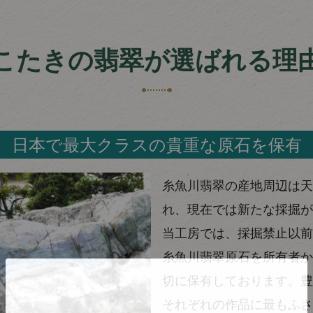
こたきの翡翠が選ばれる理
日本で最大クラスの貴重な原石を保有
糸魚川翡翠の産地周辺は天
れ、現在では新たな採掘が
当工房では、採掘禁止以前
糸魚川翡翠原石を所有者か
切に保有しております。豊
それぞれの作品に最もふさ