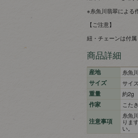
※糸魚川翡翠による
【ご注意】
紐・チェーンは付属
商品詳細
糸魚
産地
サイズ
サイズ
約2g
重量
こた
作家
糸魚
りま
注意事項
い。