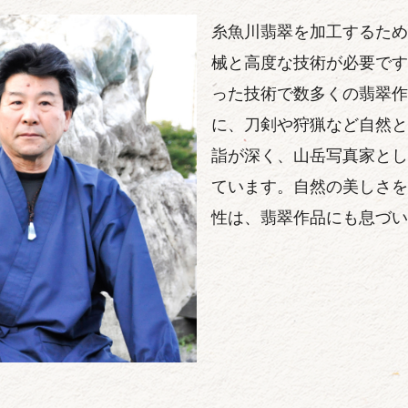
糸魚川翡翠を加工するため
械と高度な技術が必要です
った技術で数多くの翡翠作
に、刀剣や狩猟など自然と
詣が深く、山岳写真家とし
ています。自然の美しさを
性は、翡翠作品にも息づい