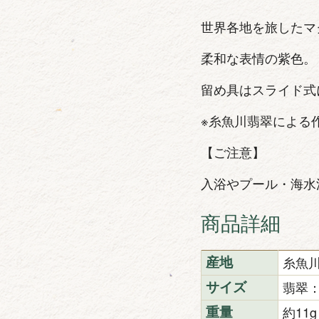
世界各地を旅したマ
柔和な表情の紫色。
留め具はスライド式
※糸魚川翡翠による
【ご注意】
入浴やプール・海水
商品詳細
糸魚
産地
翡翠：
サイズ
約11g
重量