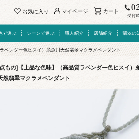
カート
マイページ
お気に入り
色で選ぶ
シーンで選ぶ
職人紹介
店舗紹介
翡翠の
ラベンダー色ヒスイ）糸魚川天然翡翠マクラメペンダント
一点もの]【上品な色味】（高品質ラベンダー色ヒスイ）
天然翡翠マクラメペンダント