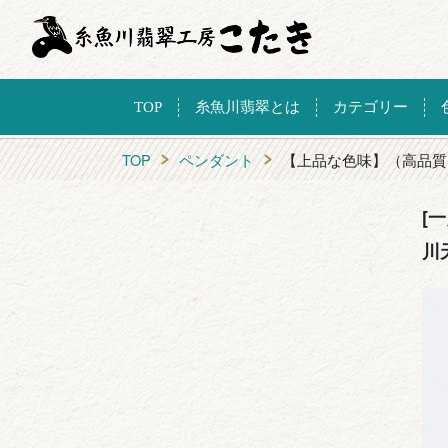
TOP
糸魚川翡翠とは
カテゴリー
TOP
ペンダント
【上品な色味】（高品質
[
川