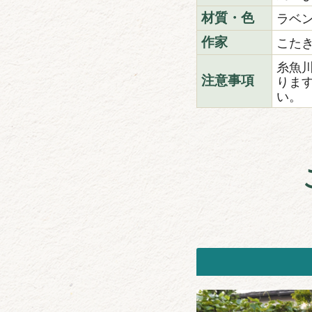
ラベ
材質・色
こた
作家
糸魚
りま
注意事項
い。