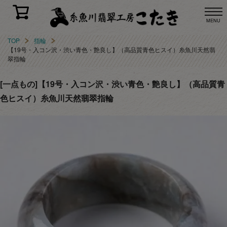
MENU
TOP
指輪
【19号・入コン沢・渋い青色・艶良し】（高品質青色ヒスイ）糸魚川天然翡
翠指輪
[一点もの]【19号・入コン沢・渋い青色・艶良し】（高品質青
色ヒスイ）糸魚川天然翡翠指輪