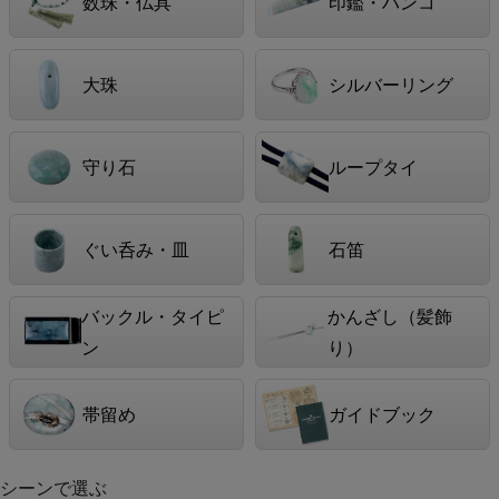
数珠・仏具
印鑑・ハンコ
大珠
シルバーリング
守り石
ループタイ
ぐい呑み・皿
石笛
バックル・タイピ
かんざし（髪飾
ン
り）
帯留め
ガイドブック
シーンで選ぶ