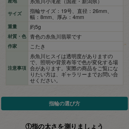
糸魚川小滝産（国産・新潟県）
産地
指輪サイズ：19号、直径：26mm、
サイズ
幅：8mm、厚み：4mm
約5g
重量
青色の糸魚川翡翠です
材質・色
こたき
作家
糸魚川ヒスイは透明度がありますの
で、照明や背景布等で色が変化する場
合があります。実際の商品をご覧にな
注意事項
りたい方は、ギャラリーまでお問い合
せください。
指輪の選び方
①指の太さを測りましょう