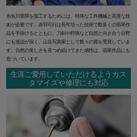
糸魚川翡翠を加工するためには、特殊な工作機械と高度な技
術が必要です。赤羽可行は長年培った技術で数多くの翡翠作
品を手掛けるとともに、刀剣や狩猟など自然と向き合う分野
にも造詣が深く、山岳写真家として数々の賞を受賞していま
す。自然の美しさを見つめ続けてきた感性は、翡翠作品にも
息づいています。
生涯ご愛用していただけるようカス
タマイズや修理にも対応