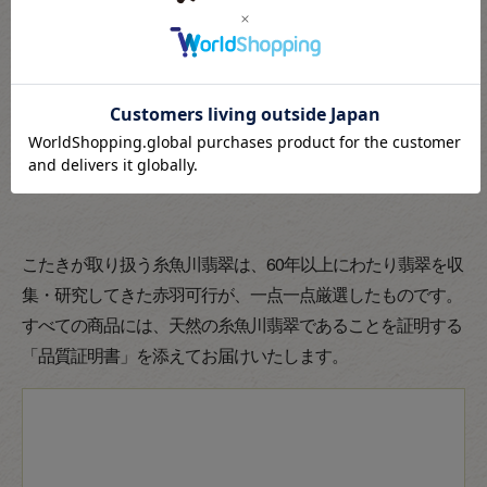
こたきが取り扱う糸魚川翡翠は、60年以上にわたり翡翠を収
集・研究してきた赤羽可行が、一点一点厳選したものです。
すべての商品には、天然の糸魚川翡翠であることを証明する
「品質証明書」を添えてお届けいたします。