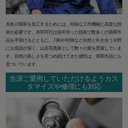
糸魚川翡翠を加工するためには、特殊な工作機械と高度な技
術が必要です。赤羽可行は長年培った技術で数多くの翡翠作
品を手掛けるとともに、刀剣や狩猟など自然と向き合う分野
にも造詣が深く、山岳写真家として数々の賞を受賞していま
す。自然の美しさを見つめ続けてきた感性は、翡翠作品にも
息づいています。
生涯ご愛用していただけるようカス
タマイズや修理にも対応