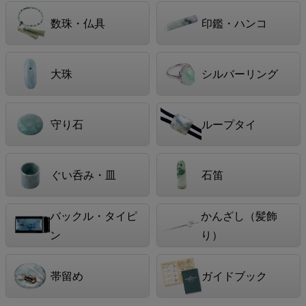
数珠・仏具
印鑑・ハンコ
大珠
シルバーリング
守り石
ループタイ
ぐい呑み・皿
石笛
バックル・タイピ
かんざし（髪飾
ン
り）
帯留め
ガイドブック