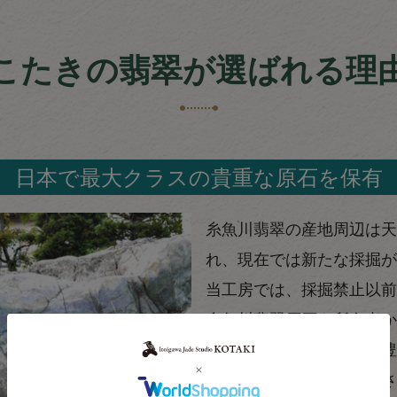
こたきの翡翠が選ばれる理
日本で最大クラスの貴重な原石を保有
糸魚川翡翠の産地周辺は天
れ、現在では新たな採掘が
当工房では、採掘禁止以前
糸魚川翡翠原石を所有者か
切に保有しております。豊
それぞれの作品に最もふさ