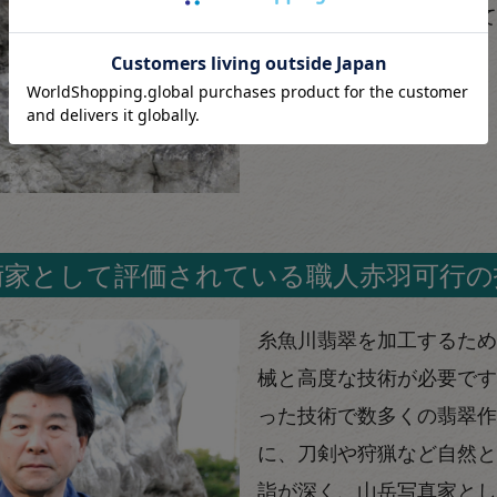
一つひとつ丁寧に制作して
術家として評価されている職人赤羽可行の
糸魚川翡翠を加工するため
械と高度な技術が必要です
った技術で数多くの翡翠作
に、刀剣や狩猟など自然と
詣が深く、山岳写真家とし