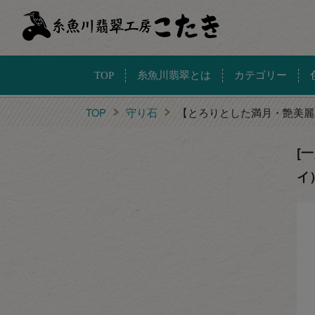
TOP
糸魚川翡翠とは
カテゴリー
TOP
守り石
【とろりとした満月・艶美麗
[
イ