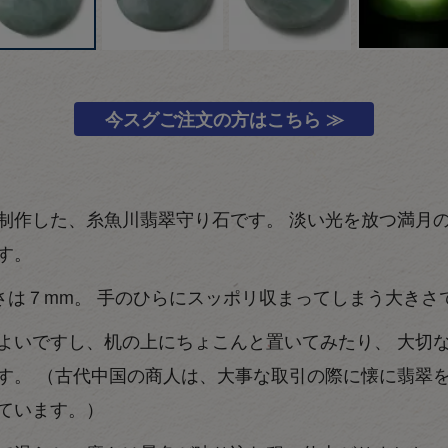
今スグご注文の方はこちら ≫
制作した、糸魚川翡翠守り石です。 淡い光を放つ満月
す。
さは７mm。 手のひらにスッポリ収まってしまう大きさ
よいですし、机の上にちょこんと置いてみたり、 大切
す。 （古代中国の商人は、大事な取引の際に懐に翡翠
ています。）