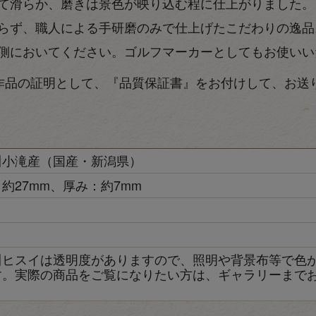
て滑らか、磨きは景色が映り込む程に仕上がりました。
らず、職人による手研磨のみで仕上げたこだわりの逸品
側においてください。ゴルフマーカーとしてもお使いい
作品の証明として、『品質保証書』をお付けして、お送
川小滝産（国産・新潟県）
約27mm、厚み：約7mm
き
川ヒスイは透明度がありますので、照明や背景布等で色
す。実際の商品をご覧になりたい方は、ギャラリーまで