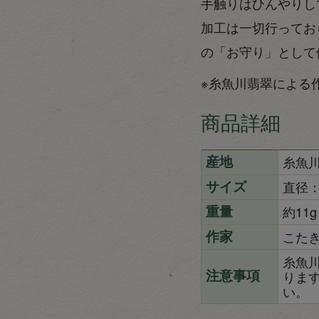
手触りはひんやりし
加工は一切行ってお
の「お守り」として
※糸魚川翡翠による
商品詳細
糸魚
産地
直径：
サイズ
約11g
重量
こた
作家
糸魚
りま
注意事項
い。