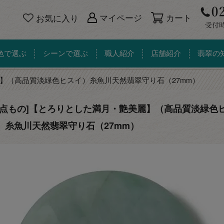
カート
マイページ
お気に入り
色で選ぶ
シーンで選ぶ
職人紹介
店舗紹介
翡翠の
】（高品質淡緑色ヒスイ）糸魚川天然翡翠守り石（27mm）
一点もの]【とろりとした満月・艶美麗】（高品質淡緑色
）糸魚川天然翡翠守り石（27mm）