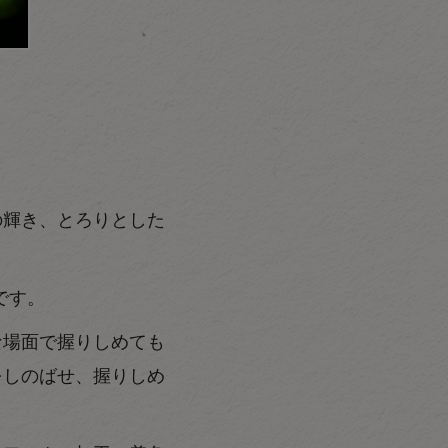
の輝き、とろりとした
です。
な場面で握りしめても
をしのばせ、握りしめ