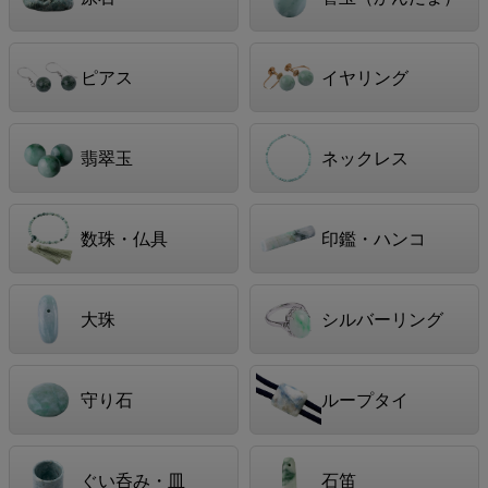
ピアス
イヤリング
翡翠玉
ネックレス
数珠・仏具
印鑑・ハンコ
大珠
シルバーリング
守り石
ループタイ
ぐい呑み・皿
石笛