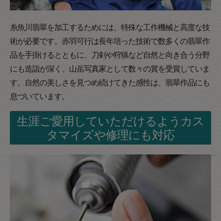
糸魚川翡翠を加工するためには、特殊な工作機械と高度な技
術が必要です。赤羽可行は長年培った技術で数多くの翡翠作
品を手掛けるとともに、刀剣や狩猟など自然と向き合う分野
にも造詣が深く、山岳写真家として数々の賞を受賞していま
す。自然の美しさを見つめ続けてきた感性は、翡翠作品にも
息づいています。
生涯ご愛用していただけるようカス
タマイズや修理にも対応