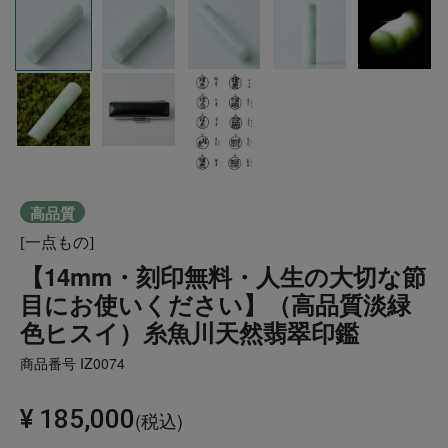
高品質
[一点もの]
【14mm・刻印無料・人生の大切な節
目にお使いください】（高品質淡緑
色ヒスイ）糸魚川天然翡翠印鑑
商品番号
IZ0074
¥
185,000
税込