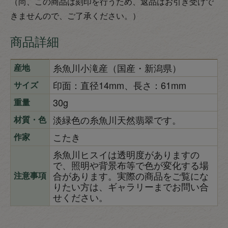
（尚、この商品は刻印を行うため、返品はお引き受けで
きませんので、ご了承ください。）
商品詳細
糸魚川小滝産（国産・新潟県）
産地
印面：直径14mm、長さ：61mm
サイズ
30g
重量
淡緑色の糸魚川天然翡翠です。
材質・色
こたき
作家
糸魚川ヒスイは透明度がありますの
で、照明や背景布等で色が変化する場
合があります。実際の商品をご覧にな
注意事項
りたい方は、ギャラリーまでお問い合
せください。